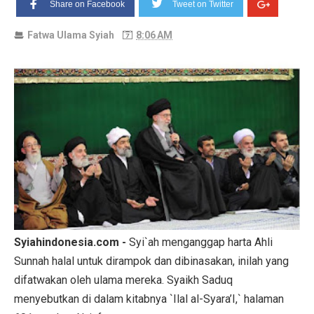
Share on Facebook
Tweet on Twitter
Fatwa Ulama Syiah
8:06 AM
Syiahindonesia.com -
Syi`ah menganggap harta Ahli
Sunnah halal untuk dirampok dan dibinasakan, inilah yang
difatwakan oleh ulama mereka. Syaikh Saduq
menyebutkan di dalam kitabnya `Ilal al-Syara’I,` halaman