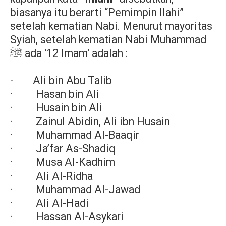
biasanya itu berarti “Pemimpin Ilahi”
setelah kematian Nabi. Menurut mayoritas
Syiah, setelah kematian Nabi Muhammad
ada '12 Imam' adalah :
ﷺ
Ali bin Abu Talib
·
· Hasan bin Ali
· Husain bin Ali
· Zainul Abidin, Ali ibn Husain
· Muhammad Al-Baaqir
· Ja’far As-Shadiq
· Musa Al-Kadhim
· Ali Al-Ridha
· Muhammad Al-Jawad
· Ali Al-Hadi
· Hassan Al-Asykari