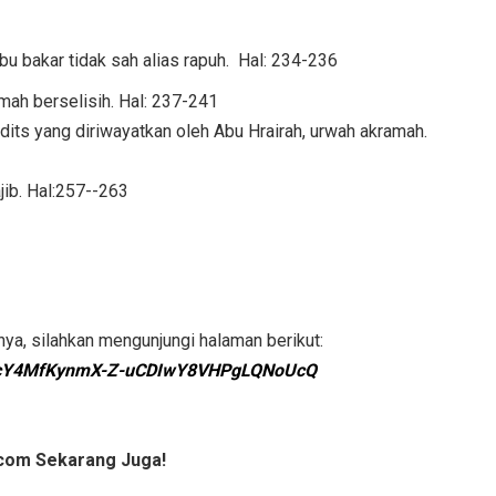
 bakar tidak sah alias rapuh. Hal: 234-236
ah berselisih. Hal: 237-241
its yang diriwayatkan oleh Abu Hrairah, urwah akramah.
jib. Hal:257--263
nya, silahkan mengunjungi halaman berikut:
=1UcY4MfKynmX-Z-uCDIwY8VHPgLQNoUcQ
com Sekarang Juga!