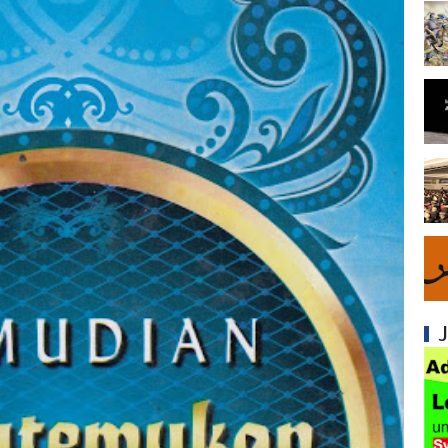
Syiah dan Fitnah Besar terhadap Khalifah Ut
Mengapa Syiah Menghalalkan Nikah Mut'ah?
Syiah dan Penyelewengan dalam Pemahaman
Syiah dan Penyimpangan dalam Akidah Islam
Kesalahan Syiah dalam Menyikapi Khalifah A
Syiah dan Konsep Imamah yang Tidak Masuk
Syiah dan Ketidakkonsistenan dalam Konse
Syiah dan Kedustaan tentang Hak Kekhalifa
Syiah dan Ketidakbenaran Ajarannya tentan
Syiah dan Kedustaan tentang Peristiwa Karb
Syiah dan Upaya Merusak Ukhuwah Islamiya