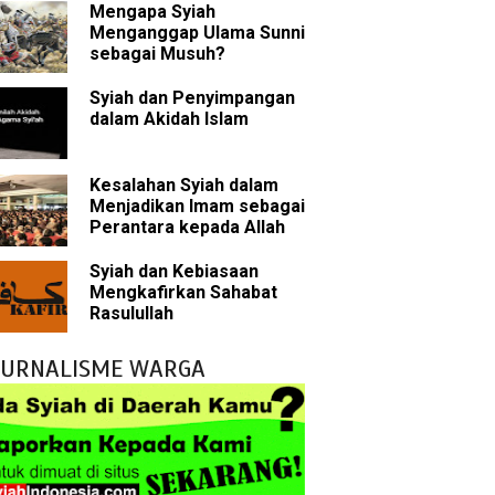
Mengapa Syiah
sman bin Affan
Menganggap Ulama Sunni
sebagai Musuh?
Syiah dan Penyimpangan
 tentang Khalifah
dalam Akidah Islam
Kesalahan Syiah dalam
Menjadikan Imam sebagai
bu Bakar
Perantara kepada Allah
 Akal dalam Islam
Syiah dan Kebiasaan
Mengkafirkan Sahabat
p Mahdi
Rasulullah
han
JURNALISME WARGA
g Wilayah Imam
ala
h