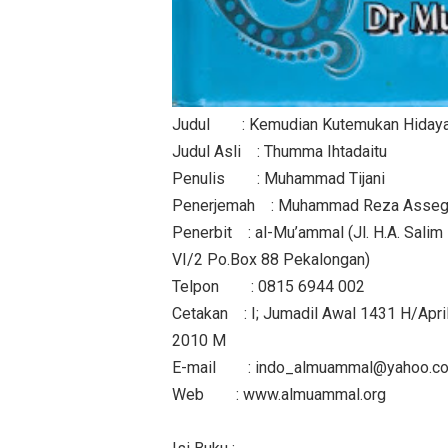
Judul : Kemudian Kutemukan Hiday
Judul Asli : Thumma Ihtadaitu
Penulis : Muhammad Tijani
Penerjemah : Muhammad Reza Asseg
Penerbit : al-Mu’ammal (Jl. H.A. Salim
VI/2 Po.Box 88 Pekalongan)
Telpon : 0815 6944 002
Cetakan : I; Jumadil Awal 1431 H/Apri
2010 M
E-mail : indo_almuammal@yahoo.c
Web : www.almuammal.org