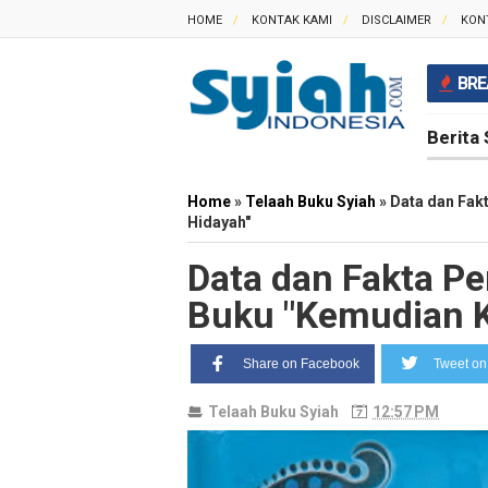
HOME
KONTAK KAMI
DISCLAIMER
KON
BRE
Berita 
Home
»
Telaah Buku Syiah
»
Data dan Fak
Hidayah"
Data dan Fakta P
Buku "Kemudian 
Share on Facebook
Tweet on 
Telaah Buku Syiah
12:57 PM