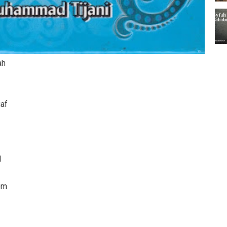
ah
af
l
om