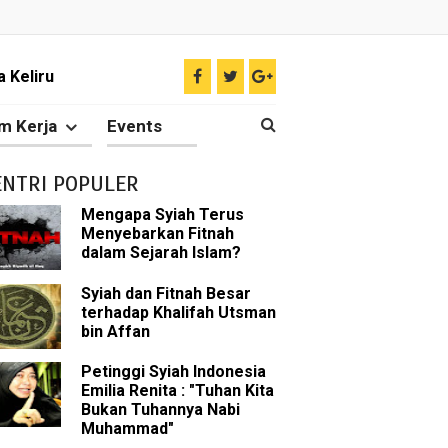
 Keliru
il tentang Ahlul Bait
m Kerja
Events
Diakui oleh Islam
ENTRI POPULER
n Para Sahabat
Mengapa Syiah Terus
Menyebarkan Fitnah
liki Ilmu Ghaib?
dalam Sejarah Islam?
 Nabi Pengkhianat?
Syiah dan Fitnah Besar
terhadap Khalifah Utsman
bin Affan
Rasulullah
Petinggi Syiah Indonesia
abat Nabi
Emilia Renita : "Tuhan Kita
Bukan Tuhannya Nabi
hih Sunni
Muhammad"