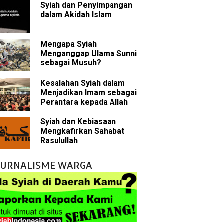
Syiah dan Penyimpangan
sman bin Affan
dalam Akidah Islam
Mengapa Syiah
 tentang Khalifah
Menganggap Ulama Sunni
sebagai Musuh?
Kesalahan Syiah dalam
Menjadikan Imam sebagai
bu Bakar
Perantara kepada Allah
 Akal dalam Islam
Syiah dan Kebiasaan
Mengkafirkan Sahabat
p Mahdi
Rasulullah
han
JURNALISME WARGA
g Wilayah Imam
ala
h