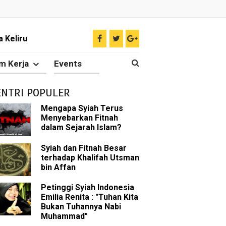
 Keliru
il tentang Ahlul Bait
m Kerja
Events
Diakui oleh Islam
ENTRI POPULER
n Para Sahabat
Mengapa Syiah Terus
Menyebarkan Fitnah
liki Ilmu Ghaib?
dalam Sejarah Islam?
 Nabi Pengkhianat?
Syiah dan Fitnah Besar
terhadap Khalifah Utsman
bin Affan
Rasulullah
Petinggi Syiah Indonesia
abat Nabi
Emilia Renita : "Tuhan Kita
Bukan Tuhannya Nabi
hih Sunni
Muhammad"