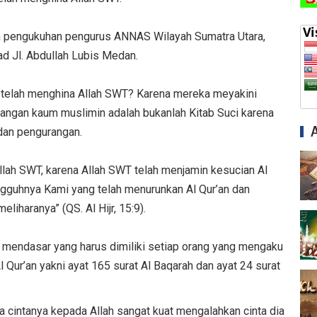
um pengukuhan pengurus ANNAS Wilayah Sumatra Utara,
ad Jl. Abdullah Lubis Medan.
n telah menghina Allah SWT? Karena mereka meyakini
 tangan kaum muslimin adalah bukanlah Kitab Suci karena
dan pengurangan.
llah SWT, karena Allah SWT telah menjamin kesucian Al
gguhnya Kami yang telah menurunkan Al Qur’an dan
iharanya” (QS. Al Hijr, 15:9).
g mendasar yang harus dimiliki setiap orang yang mengaku
 Qur’an yakni ayat 165 surat Al Baqarah dan ayat 24 surat
a cintanya kepada Allah sangat kuat mengalahkan cinta dia