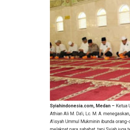
Syiahindonesia.com, Medan –
Ketua 
Athian Ali M. Da’i, Lc. M. A. menegaska
A’isyah Ummul Mukminin ibunda orang-o
melaknat para sahabat, tapi Syiah juga 