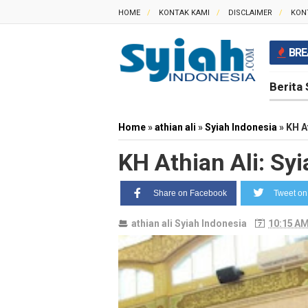
HOME
KONTAK KAMI
DISCLAIMER
KON
BRE
Berita 
Home
»
athian ali
»
Syiah Indonesia
»
KH A
KH Athian Ali: S
Share on Facebook
Tweet on 
athian ali
Syiah Indonesia
10:15 A