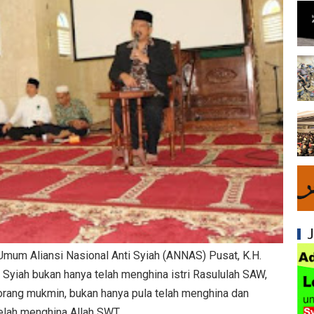
Syiah dan Fitnah Besar terhadap Khalifah Ut
Mengapa Syiah Menghalalkan Nikah Mut'ah?
Syiah dan Penyelewengan dalam Pemahaman
Syiah dan Penyimpangan dalam Akidah Islam
Kesalahan Syiah dalam Menyikapi Khalifah A
Syiah dan Konsep Imamah yang Tidak Masuk
Syiah dan Ketidakkonsistenan dalam Konse
Syiah dan Kedustaan tentang Hak Kekhalifa
Syiah dan Ketidakbenaran Ajarannya tentan
Umum Aliansi Nasional Anti Syiah (ANNAS) Pusat, K.H.
n, Syiah bukan hanya telah menghina istri Rasululah SAW,
Syiah dan Kedustaan tentang Peristiwa Karb
rang mukmin, bukan hanya pula telah menghina dan
telah menghina Allah SWT.
Syiah dan Upaya Merusak Ukhuwah Islamiya