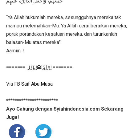
جَمْعَهُمْ، وَاجْعَلِ الدَّائِرَةَ عَلَيْهِمْ
“Ya Allah hukumlah mereka, sesungguhnya mereka tak
mampu melemahkan-Mu. Ya Allah cerai beraikan mereka,
porak porandakan kesatuan mereka, dan turunkanlah
balasan-Mu atas mereka”.
Aamiin..!
======= 🇮🇩🕋🇸🇦 =======
Via FB
Saif Abu Musa
************************
Ayo Gabung dengan Syiahindonesia.com Sekarang
Juga!