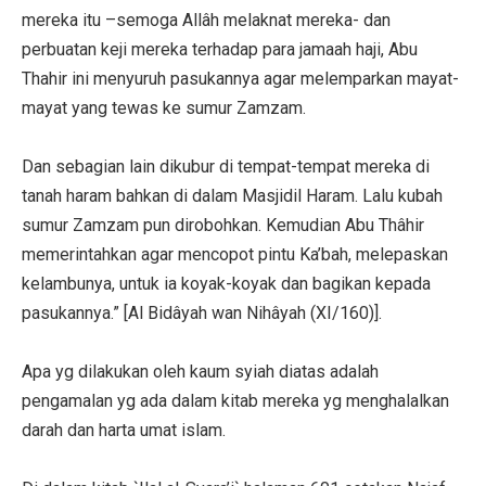
mereka itu –semoga Allâh melaknat mereka- dan
perbuatan keji mereka terhadap para jamaah haji, Abu
Thahir ini menyuruh pasukannya agar melemparkan mayat-
mayat yang tewas ke sumur Zamzam.
Dan sebagian lain dikubur di tempat-tempat mereka di
tanah haram bahkan di dalam Masjidil Haram. Lalu kubah
sumur Zamzam pun dirobohkan. Kemudian Abu Thâhir
memerintahkan agar mencopot pintu Ka’bah, melepaskan
kelambunya, untuk ia koyak-koyak dan bagikan kepada
pasukannya.” [Al Bidâyah wan Nihâyah (XI/160)].
Apa yg dilakukan oleh kaum syiah diatas adalah
pengamalan yg ada dalam kitab mereka yg menghalalkan
darah dan harta umat islam.