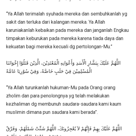
“Ya Allah terimalah syuhada mereka dan sembuhkanlah yg
sakit dan terluka dari kalangan mereka. Ya Allah
karuniakanlah kebaikan pada mereka dan janganlah Engkau
timpakan keburukan pada mereka karena tiada daya dan
kekuatan bagi mereka kecuali dg pertolongan-Mu.”
اللَّهُمَّ عَلَيْكَ بِبَشَّارِ الْأَسَدِ وَأَعْوَانِهِ الْمُعْتَدِيْنَ، الَّذِيْنَ قَتَلُوْا إِخْوَانَنَا
الْمُسْلِمِيْنَ فِيْ حَلَبٍ خَاصَّةً، وَفِيْ سُوْرِيَا عَامَّةً
“Ya Allah turunkanlah hukuman-Mu pada Orang orang
zholim dan para penolongnya yg telah melakukan
kezhaliman dg membunuh saudara-saudara kami kaum
muslimin dimana pun saudara kami berada”.
اللَّهُمَّ عَلَيْكَ بِهِمْ فَإِنَّهُمْ لاَ يُعْجِزُونَكَ، اللَّهُمَّ شَتِّتْ شَمْلَهُمْ، وَفَرِّقْ