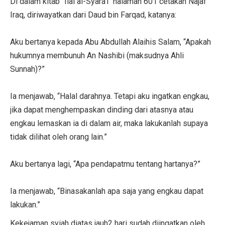
Di dalam kitab `Ilal al-Syara’i` halaman 601 cetakan Najaf
Iraq, diriwayatkan dari Daud bin Farqad, katanya:
Aku bertanya kepada Abu Abdullah Alaihis Salam, “Apakah
hukumnya membunuh An Nashibi (maksudnya Ahli
Sunnah)?”
Ia menjawab, “Halal darahnya. Tetapi aku ingatkan engkau,
jika dapat menghempaskan dinding dari atasnya atau
engkau lemaskan ia di dalam air, maka lakukanlah supaya
tidak dilihat oleh orang lain.”
Aku bertanya lagi, “Apa pendapatmu tentang hartanya?”
Ia menjawab, “Binasakanlah apa saja yang engkau dapat
lakukan.”
Kekejaman syiah diatas jauh2 hari sudah diingatkan oleh