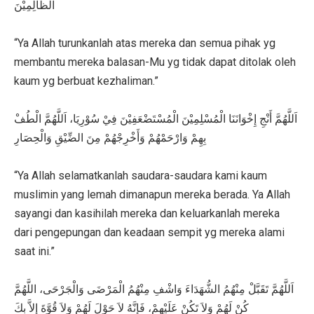
الظَّالِمِيْنَ
“Ya Allah turunkanlah atas mereka dan semua pihak yg
membantu mereka balasan-Mu yg tidak dapat ditolak oleh
kaum yg berbuat kezhaliman.”
اَللَّهُمَّ أَنْجِ إِخْوَانَنَا الْمُسْلِمِيْنَ الْمُسْتَضْعَفِيْنَ فِيْ سُوْرِيَا، اَللَّهُمَّ الْطُفْ
بِهِمْ وَارْحَمْهُمْ وَأَخْرِجْهُمْ مِنَ الضِّيْقِ وَالْحِصَارِ
“Ya Allah selamatkanlah saudara-saudara kami kaum
muslimin yang lemah dimanapun mereka berada. Ya Allah
sayangi dan kasihilah mereka dan keluarkanlah mereka
dari pengepungan dan keadaan sempit yg mereka alami
saat ini.”
اَللَّهُمَّ تَقَبَّلْ مِنْهُمُ الشُّهَدَاءَ وَاشْفِ مِنْهُمُ الْمَرْضَى وَالْجَرْحَى، اللَّهُمَّ
كُنْ لَهُمْ وَلاَ تَكُنْ عَلَيْهِمْ، فَإِنَّهُ لاَ حَوْلَ لَهُمْ وَلاَ قُوَّةَ إِلاَّ بِكَ