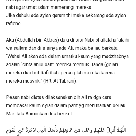
nabi agar umat islam memerangi mereka.
Jika dahulu ada syiah qaramithi maka sekarang ada syiah
rafidho.
Aku (Abdullah bin Abbas) dulu di sisi Nabi shallalahu ‘alaihi
wa sallam dan di sisinya ada Ali, maka beliau berkata:
“Wahai Ali akan ada dalam umatku kaum yang madzhabnya
adalah “cinta ahlul bait” mereka memiliki tanda (gelar)
mereka disebut Rafidhah, perangilah mereka karena
mereka musyrik.” (HR. At Tabrani).
Pesan nabi diatas dilaksanakan olh Ali ra dgn cara
membakar kaum syiah dalam parit yg menuhankan beliau.
Mari kita Aamiinkan doa berikut.
اللَّهُمَّ أَنْزِلْ عَلَيْهِمْ وَعَلىَ مَنْ عَاوَنَهُمْ بَأْسَكَ الَّذِي لاَ يُرَدُّ عَنِ الْقَوْمِ