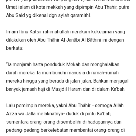
Umat islam di kota mekkah yang dipimpin Abu Thahir, putra
Abu Said yg dikenal dgn syiah qaramithi.
Imam Ibnu Katsir rahimahullah merekam kekejaman yang
dilakukan oleh Abu Thâhir Al Janâbi Al Bâthini ini dengan
berkata:
“Ia menjarah harta penduduk Mekah dan menghalalkan
darah mereka. Ia membunuhi manusia di rumah-rumah
mereka hingga yang berada di jalan-jalan. Bahkan menjagal
banyak jamaah haji di Masjdil Haram dan di dalam Ka’bah.
Lalu pemimpin mereka, yakni Abu Thâhir –semoga Allâh
Azza wa Jalla melaknatnya- duduk di pintu Ka’bah,
sementara orang-orang disembelihi di hadapannya dan
pedang-pedang berkelebatan membantai orang-orang di