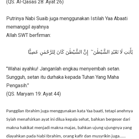
(QS. Al-Qasas 28: Ayat 26)
Putrinya Nabi Suaib juga menggunakan Istilah Yaa Abaati
memanggil ayahnya
Allah SWT berfirman:
يٰٓأَبَتِ لَا تَعْبُدِ الشَّيْطٰنَ ۖ إِنَّ الشَّيْطٰنَ كَانَ لِلرَّحْمٰنِ عَصِيًّا
"Wahai ayahku! Janganlah engkau menyembah setan.
Sungguh, setan itu durhaka kepada Tuhan Yang Maha
Pengasih."
(QS. Maryam 19: Ayat 44)
Panggilan Ibrahim juga menggunakan kata Yaa baati, tetapi anehnya
Syiah menafsirkan ayat ini dilua kepala sehat, bahkan bergeser dari
makna hakikat menjadi makna majas, bahkan ujung ujungnya yang
diayahkan pada Nabi Ibrahim, orang kafir dan musyrikin juga.....