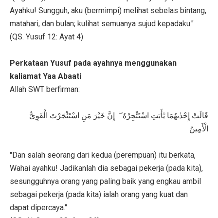
Ayahku! Sungguh, aku (bermimpi) melihat sebelas bintang,
matahari, dan bulan; kulihat semuanya sujud kepadaku."
(QS. Yusuf 12: Ayat 4)
Perkataan Yusuf pada ayahnya menggunakan
kaliamat Yaa Abaati
Allah SWT berfirman:
قَالَتْ إِحْدٰىهُمَا يٰٓأَبَتِ اسْتَئْجِرْهُ ۖ إِنَّ خَيْرَ مَنِ اسْتَئْجَرْتَ الْقَوِىُّ
الْأَمِينُ
"Dan salah seorang dari kedua (perempuan) itu berkata,
Wahai ayahku! Jadikanlah dia sebagai pekerja (pada kita),
sesungguhnya orang yang paling baik yang engkau ambil
sebagai pekerja (pada kita) ialah orang yang kuat dan
dapat dipercaya."