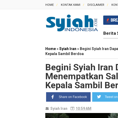
HOME
KONTAK KAMI
DISCLAIMER
KON
BRE
Berita 
Home
»
Syiah Iran
»
Begini Syiah Iran Dap
Kepala Sambil Berdoa
Begini Syiah Iran 
Menempatkan Sali
Kepala Sambil Be
Share on Facebook
Tweet on 
Syiah Iran
10:59 AM