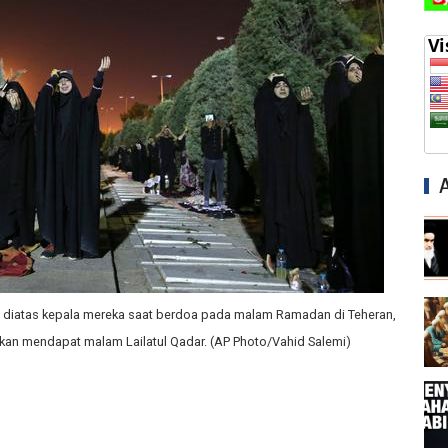
n diatas kepala mereka saat berdoa pada malam Ramadan di Teheran,
kan mendapat malam Lailatul Qadar. (AP Photo/Vahid Salemi)