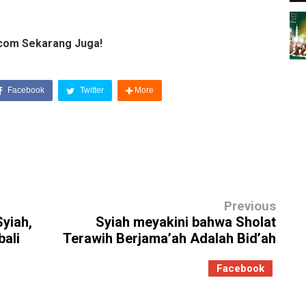
com Sekarang Juga!
Facebook
Twitter
More
Previous
Syiah,
Syiah meyakini bahwa Sholat
ali
Terawih Berjama’ah Adalah Bid’ah
Facebook