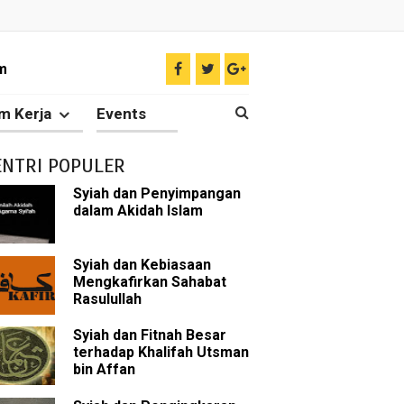
m
i
m Kerja
Events
g Telah Berjasa dalam Islam
ENTRI POPULER
Syiah dan Penyimpangan
dalam Akidah Islam
ir
tkan Umat Islam
Syiah dan Kebiasaan
Mengkafirkan Sahabat
Rasulullah
 Keliru
Syiah dan Fitnah Besar
il tentang Ahlul Bait
terhadap Khalifah Utsman
bin Affan
Diakui oleh Islam