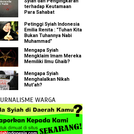
Syiah dan Pengingkaran
n Para Sahabat
terhadap Keutamaan
Para Sahabat
liki Ilmu Ghaib?
Petinggi Syiah Indonesia
Emilia Renita : "Tuhan Kita
 Nabi Pengkhianat?
Bukan Tuhannya Nabi
Muhammad"
Rasulullah
Mengapa Syiah
Mengklaim Imam Mereka
abat Nabi
Memiliki Ilmu Ghaib?
hih Sunni
Mengapa Syiah
Menghalalkan Nikah
sman bin Affan
Mut'ah?
JURNALISME WARGA
 tentang Khalifah
bu Bakar