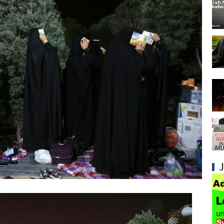
Syiah dan Pengingkaran terhadap Keutamaa
Mengapa Syiah Mengklaim Imam Mereka Memi
Mengapa Syiah Menganggap Semua Sahabat
Syiah dan Kebiasaan Mengkafirkan Sahabat 
Kesalahan Syiah dalam Menyikapi Peran Sah
Syiah dan Pengingkaran terhadap Hadis Sha
Syiah dan Fitnah Besar terhadap Khalifah Ut
Mengapa Syiah Menghalalkan Nikah Mut'ah?
Syiah dan Penyelewengan dalam Pemahaman
Syiah dan Penyimpangan dalam Akidah Islam
Kesalahan Syiah dalam Menyikapi Khalifah A