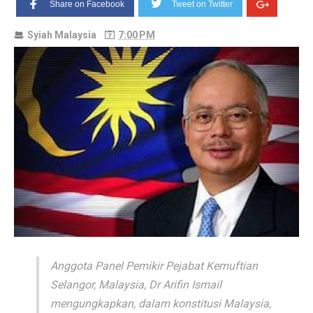
Share on Facebook
Tweet on Twitter
Syiah Malaysia
7:00 PM
Anggota Panel Pemikir Pejabat Kemuftian
Selangor, Malaysia, Dr Arifin Ismail
mengungkapkan, dalam konstitusi Malaysia,