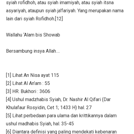
syiah rofidhoh, atau syiah imamiyah, atau syiah itsna
asyariyah, ataupun syiah ja’fariyah. Yang merupakan nama
lain dari syiah Rofidhoh.[12]
Wallahu ‘Alam bis Showab
Bersambung insya Allah….
[1] Lihat An Nisa ayat 115
[2] Lihat Al An’am : 55
[3] HR. Bukhori : 3606
[4] Ushul madzhabis Syiah, Dr. Nashir Al Qifari (Dar
Khulafaur Rosyidin, Cet 1; 1433 H) hal. 27
[5] Lihat perbedaan para ulama dan krittikannya dalam
ushul madhabis Syiah, hal. 35-45
[6] Diantara definisi yang paling mendekati kebenaran