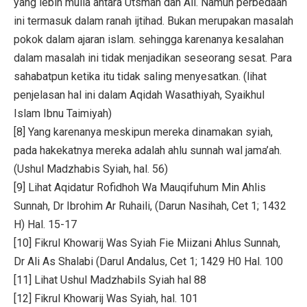
yang lebih mulia antara Utsman dan Ali. Namun perbedaan
ini termasuk dalam ranah ijtihad. Bukan merupakan masalah
pokok dalam ajaran islam. sehingga karenanya kesalahan
dalam masalah ini tidak menjadikan seseorang sesat. Para
sahabatpun ketika itu tidak saling menyesatkan. (lihat
penjelasan hal ini dalam Aqidah Wasathiyah, Syaikhul
Islam Ibnu Taimiyah)
[8] Yang karenanya meskipun mereka dinamakan syiah,
pada hakekatnya mereka adalah ahlu sunnah wal jama’ah.
(Ushul Madzhabis Syiah, hal. 56)
[9] Lihat Aqidatur Rofidhoh Wa Mauqifuhum Min Ahlis
Sunnah, Dr Ibrohim Ar Ruhaili, (Darun Nasihah, Cet 1; 1432
H) Hal. 15-17
[10] Fikrul Khowarij Was Syiah Fie Miizani Ahlus Sunnah,
Dr Ali As Shalabi (Darul Andalus, Cet 1; 1429 H0 Hal. 100
[11] Lihat Ushul Madzhabils Syiah hal 88
[12] Fikrul Khowarij Was Syiah, hal. 101