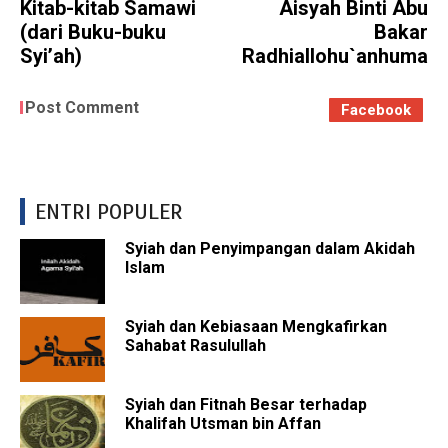
Kitab-kitab Samawi
Aisyah Binti Abu
(dari Buku-buku
Bakar
Syi’ah)
Radhiallohu`anhuma
Post Comment
Facebook
ENTRI POPULER
Syiah dan Penyimpangan dalam Akidah
Islam
Syiah dan Kebiasaan Mengkafirkan
Sahabat Rasulullah
Syiah dan Fitnah Besar terhadap
Khalifah Utsman bin Affan