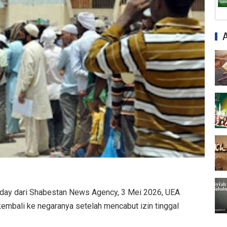
Syiah dan Fitnah Besar terhadap Khalifah Ut
Mengapa Syiah Menghalalkan Nikah Mut'ah?
Syiah dan Penyelewengan dalam Pemahaman
Syiah dan Penyimpangan dalam Akidah Islam
Kesalahan Syiah dalam Menyikapi Khalifah A
Syiah dan Konsep Imamah yang Tidak Masuk
Syiah dan Ketidakkonsistenan dalam Konse
Syiah dan Kedustaan tentang Hak Kekhalifa
Syiah dan Ketidakbenaran Ajarannya tentan
oday dari Shabestan News Agency, 3 Mei 2026, UEA
Syiah dan Kedustaan tentang Peristiwa Karb
embali ke negaranya setelah mencabut izin tinggal
Syiah dan Upaya Merusak Ukhuwah Islamiya