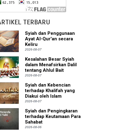
sman bin Affan
ARTIKEL TERBARU
 tentang Khalifah
Syiah dan Penggunaan
Ayat Al-Qur'an secara
Keliru
2026-08-07
bu Bakar
Kesalahan Besar Syiah
dalam Menafsirkan Dalil
tentang Ahlul Bait
 Akal dalam Islam
2026-08-07
p Mahdi
Syiah dan Kebencian
terhadap Khalifah yang
Diakui oleh Islam
han
2026-08-07
g Wilayah Imam
Syiah dan Pengingkaran
terhadap Keutamaan Para
Sahabat
ala
2026-08-06
h