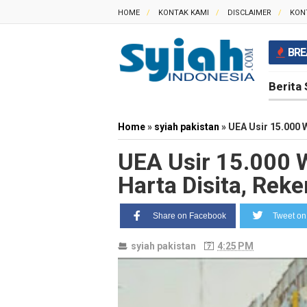
HOME
KONTAK KAMI
DISCLAIMER
KON
BRE
Berita 
Home
»
syiah pakistan
»
UEA Usir 15.000 
UEA Usir 15.000 
Harta Disita, Rek
Share on Facebook
Tweet on 
syiah pakistan
4:25 PM