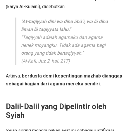
(karya Al-Kulaini), disebutkan:
"At-taqiyyah dinī wa dīnu ābā’ī, wa lā dīna
liman lā taqiyyata lahu."
"Taqiyyah adalah agamaku dan agama
nenek moyangku. Tidak ada agama bagi
orang yang tidak bertaqiyyah."
(Al-Kafi, Juz 2, hal. 217)
Artinya,
berdusta demi kepentingan mazhab dianggap
sebagai bagian dari agama mereka sendiri.
Dalil-Dalil yang Dipelintir oleh
Syiah
Syiah sering menggunakan ayat ini sebagai justifikasi