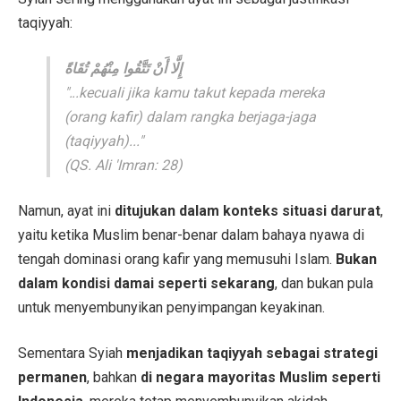
taqiyyah:
إِلَّا أَنْ تَتَّقُوا مِنْهُمْ تُقَاةً
"...kecuali jika kamu takut kepada mereka
(orang kafir) dalam rangka berjaga-jaga
(taqiyyah)..."
(QS. Ali 'Imran: 28)
Namun, ayat ini
ditujukan dalam konteks situasi darurat
,
yaitu ketika Muslim benar-benar dalam bahaya nyawa di
tengah dominasi orang kafir yang memusuhi Islam.
Bukan
dalam kondisi damai seperti sekarang
, dan bukan pula
untuk menyembunyikan penyimpangan keyakinan.
Sementara Syiah
menjadikan taqiyyah sebagai strategi
permanen
, bahkan
di negara mayoritas Muslim seperti