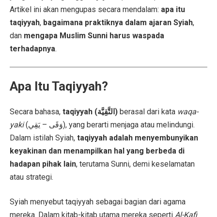
Artikel ini akan mengupas secara mendalam:
apa itu
taqiyyah
,
bagaimana praktiknya dalam ajaran Syiah
,
dan
mengapa Muslim Sunni harus waspada
terhadapnya
.
Apa Itu Taqiyyah?
Secara bahasa,
taqiyyah (التَّقِيَّة)
berasal dari kata
waqa-
yaki
(وَقَى – يَقِي), yang berarti menjaga atau melindungi.
Dalam istilah Syiah,
taqiyyah adalah menyembunyikan
keyakinan dan menampilkan hal yang berbeda di
hadapan pihak lain
, terutama Sunni, demi keselamatan
atau strategi.
Syiah menyebut taqiyyah sebagai bagian dari agama
mereka. Dalam kitab-kitab utama mereka seperti
Al-Kafi