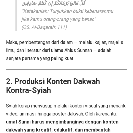
قُلْ هَاتُوا بُرْهَانَكُمْ إِن كُنتُمْ صَادِقِينَ
“Katakanlah: Tunjukkan bukti kebenaranmu
jika kamu orang-orang yang benar.”
(QS. Al-Baqarah: 111)
Maka, pembentengan dari dalam — melalui kajian, majelis
ilmu, dan literatur dari ulama Ahlus Sunnah — adalah
senjata pertama yang paling kuat.
2. Produksi Konten Dakwah
Kontra-Syiah
Syiah kerap menyusup melalui konten visual yang menarik:
video, animasi, hingga poster dakwah. Oleh karena itu,
umat Sunni harus mengimbanginya dengan konten
dakwah yang kreatif, edukatif, dan membantah