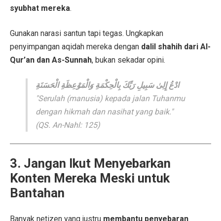
syubhat mereka
.
Gunakan narasi santun tapi tegas. Ungkapkan
penyimpangan aqidah mereka dengan
dalil shahih dari Al-
Qur’an dan As-Sunnah
, bukan sekadar opini.
ادْعُ إِلِىٰ سَبِيلِ رَبِّكَ بِالْحِكْمَةِ وَالْمَوْعِظَةِ الْحَسَنَةِ
"Serulah (manusia) kepada jalan Tuhanmu
dengan hikmah dan nasihat yang baik."
(QS. An-Nahl: 125)
3. Jangan Ikut Menyebarkan
Konten Mereka Meski untuk
Bantahan
Banyak netizen yang justru
membantu penyebaran