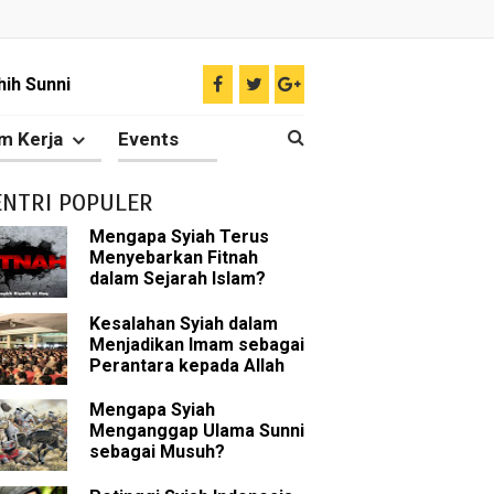
hih Sunni
sman bin Affan
m Kerja
Events
ENTRI POPULER
 tentang Khalifah
Mengapa Syiah Terus
Menyebarkan Fitnah
dalam Sejarah Islam?
bu Bakar
Kesalahan Syiah dalam
Menjadikan Imam sebagai
Perantara kepada Allah
 Akal dalam Islam
Mengapa Syiah
p Mahdi
Menganggap Ulama Sunni
sebagai Musuh?
han