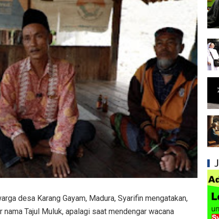
Syiah dan Ketidakbenaran Ajarannya tentan
Syiah dan Kedustaan tentang Peristiwa Karb
Syiah dan Upaya Merusak Ukhuwah Islamiya
Syiah dan Klaim Palsu tentang Imam Mahdi 
Kesalahan Syiah dalam Menjadikan Imam seb
Mengapa Syiah Menganggap Ulama Sunni s
Membongkar Kepalsuan Hadis-hadis Syiah 
Syiah dan Kedok Persatuan Islam yang Pen
Syiah dan Konsep Dusta dalam Taqiyyah yan
Syiah dan Kebiasaan Mengkafirkan Sahabat 
arga desa Karang Gayam, Madura, Syarifin mengatakan,
r nama Tajul Muluk, apalagi saat mendengar wacana
Kesalahan Syiah dalam Menyikapi Peran Sah