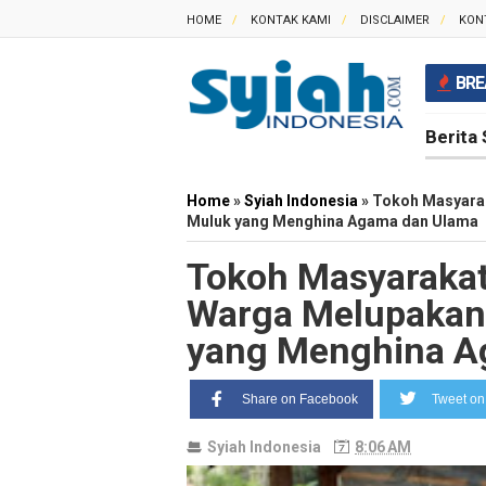
HOME
KONTAK KAMI
DISCLAIMER
KON
BRE
Berita 
Home
»
Syiah Indonesia
»
Tokoh Masyarak
Muluk yang Menghina Agama dan Ulama
Tokoh Masyarakat
Warga Melupakan 
yang Menghina A
Share on Facebook
Tweet on 
Syiah Indonesia
8:06 AM