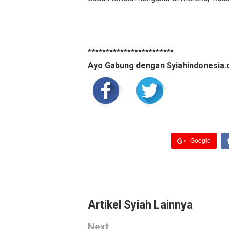
************************
Ayo Gabung dengan Syiahindonesia.
Google
Artikel Syiah Lainnya
Next