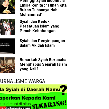
Petinggi Syiah Indonesia
g Wilayah Imam
Emilia Renita : "Tuhan Kita
Bukan Tuhannya Nabi
ala
Muhammad"
Syiah dan Kedok
h
Persatuan Islam yang
Penuh Kebohongan
yang Akan Muncul
Syiah dan Penyimpangan
dalam Akidah Islam
agai Perantara kepada Allah
ebagai Musuh?
Benarkah Syiah Berusaha
Menghapus Sejarah Islam
tentang Imam Mahdi
yang Asli?
uh Kebohongan
JURNALISME WARGA
g Merusak Islam
Rasulullah
abat Nabi