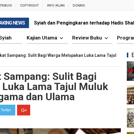
TRIBUSI
COPYRIGHT
INFO IKLAN
DONASI
AKING NEWS
Syiah dan Pengingkaran terhadap Hadis Sha
Syiah dan Fitnah Besar terhadap Khalifah Ut
Syiah
Kajian Utama
Review Buku
Progra
Mengapa Syiah Menghalalkan Nikah Mut'ah?
at Sampang: Sulit Bagi Warga Melupakan Luka Lama Tajul
Syiah dan Penyelewengan dalam Pemahaman
 Sampang: Sulit Bagi
Syiah dan Penyimpangan dalam Akidah Islam
Luka Lama Tajul Muluk
Kesalahan Syiah dalam Menyikapi Khalifah A
gama dan Ulama
Syiah dan Konsep Imamah yang Tidak Masuk
Twitter
Syiah dan Ketidakkonsistenan dalam Konse
Syiah dan Kedustaan tentang Hak Kekhalifa