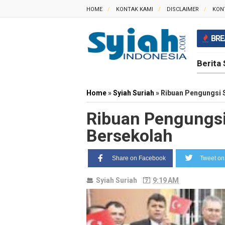
HOME
KONTAK KAMI
DISCLAIMER
KON
BRE
Berita 
Home
»
Syiah Suriah
»
Ribuan Pengungsi 
Ribuan Pengungsi
Bersekolah
Share on Facebook
Tweet on 
Syiah Suriah
9:19 AM