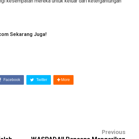
gi kesempatan mereka untuk keluar dari ketergantungan
com Sekarang Juga!
Facebook
Twitter
More
Previous