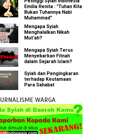
Petinggi Syiah Indonesia
han
Emilia Renita : "Tuhan Kita
Bukan Tuhannya Nabi
g Wilayah Imam
Muhammad"
Mengapa Syiah
ala
Menghalalkan Nikah
Mut'ah?
h
Mengapa Syiah Terus
Menyebarkan Fitnah
 Keliru
dalam Sejarah Islam?
il tentang Ahlul Bait
Syiah dan Pengingkaran
terhadap Keutamaan
Diakui oleh Islam
Para Sahabat
n Para Sahabat
JURNALISME WARGA
liki Ilmu Ghaib?
 Nabi Pengkhianat?
Rasulullah