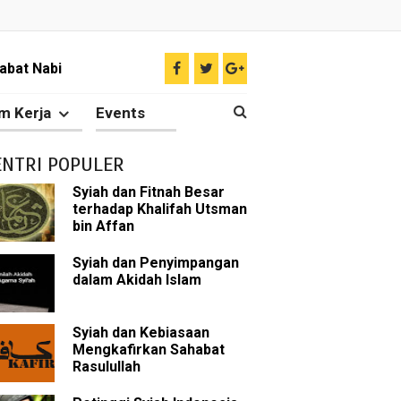
abat Nabi
hih Sunni
m Kerja
Events
sman bin Affan
ENTRI POPULER
Syiah dan Fitnah Besar
terhadap Khalifah Utsman
 tentang Khalifah
bin Affan
Syiah dan Penyimpangan
dalam Akidah Islam
bu Bakar
Syiah dan Kebiasaan
 Akal dalam Islam
Mengkafirkan Sahabat
Rasulullah
p Mahdi