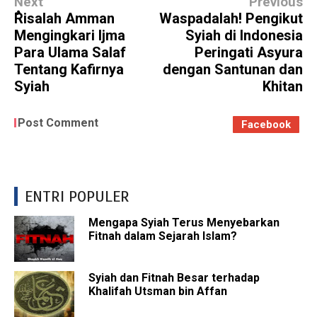
Next
Previous
ٌRisalah Amman
Waspadalah! Pengikut
Mengingkari Ijma
Syiah di Indonesia
Para Ulama Salaf
Peringati Asyura
Tentang Kafirnya
dengan Santunan dan
Syiah
Khitan
Post Comment
Facebook
ENTRI POPULER
Mengapa Syiah Terus Menyebarkan
Fitnah dalam Sejarah Islam?
Syiah dan Fitnah Besar terhadap
Khalifah Utsman bin Affan