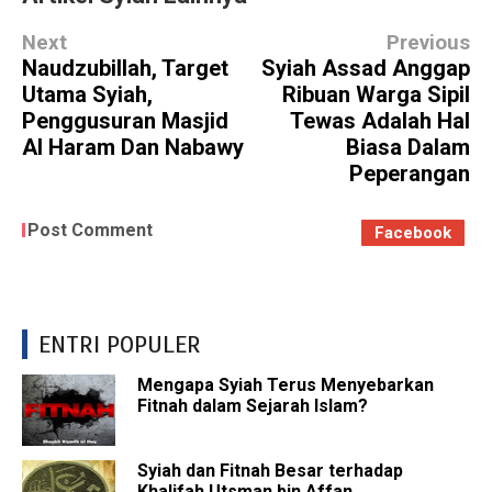
Next
Previous
Naudzubillah, Target
Syiah Assad Anggap
Utama Syiah,
Ribuan Warga Sipil
Penggusuran Masjid
Tewas Adalah Hal
Al Haram Dan Nabawy
Biasa Dalam
Peperangan
Post Comment
Facebook
ENTRI POPULER
Mengapa Syiah Terus Menyebarkan
Fitnah dalam Sejarah Islam?
Syiah dan Fitnah Besar terhadap
Khalifah Utsman bin Affan