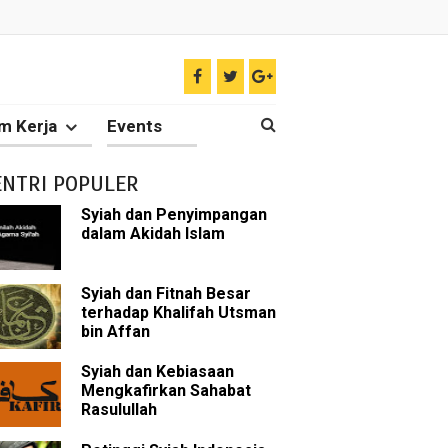
ir
m Kerja
Events
tkan Umat Islam
ENTRI POPULER
 Keliru
Syiah dan Penyimpangan
dalam Akidah Islam
il tentang Ahlul Bait
Diakui oleh Islam
Syiah dan Fitnah Besar
terhadap Khalifah Utsman
bin Affan
n Para Sahabat
Syiah dan Kebiasaan
liki Ilmu Ghaib?
Mengkafirkan Sahabat
Rasulullah
 Nabi Pengkhianat?