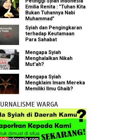
Petinggi Syiah Indonesia
Rasulullah
Emilia Renita : "Tuhan Kita
Bukan Tuhannya Nabi
abat Nabi
Muhammad"
Syiah dan Pengingkaran
hih Sunni
terhadap Keutamaan
Para Sahabat
sman bin Affan
Mengapa Syiah
Menghalalkan Nikah
Mut'ah?
 tentang Khalifah
Mengapa Syiah
Mengklaim Imam Mereka
Memiliki Ilmu Ghaib?
bu Bakar
JURNALISME WARGA
 Akal dalam Islam
p Mahdi
han