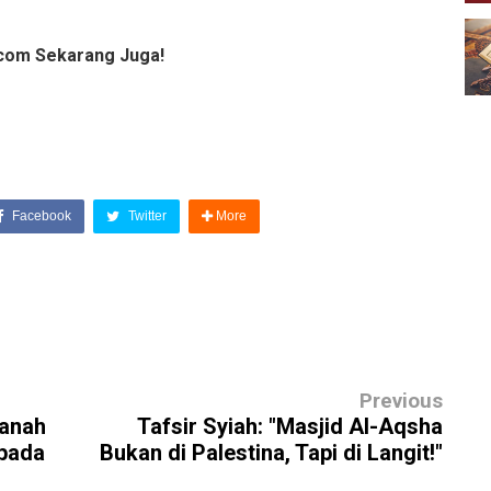
com Sekarang Juga!
Facebook
Twitter
More
Previous
Tanah
Tafsir Syiah: "Masjid Al-Aqsha
ipada
Bukan di Palestina, Tapi di Langit!"