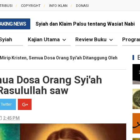
TRIBUSI
COPYRIGHT
INFO IKLAN
DONASI
AKING NEWS
Syiah dan Klaim Palsu tentang Wasiat Nabi
Kesalahan Syiah dalam Memahami Ayat Tath
Syiah
Kajian Utama
Review Buku
Progra
Syiah dan Propaganda yang Selalu Menyesa
Mirip Kristen, Semua Dosa Orang Syi'ah Ditanggung Oleh
Syiah dan Penggunaan Ayat Al-Qur'an secara
mua Dosa Orang Syi'ah
Kesalahan Besar Syiah dalam Menafsirkan Dal
Rasulullah saw
Syiah dan Kebencian terhadap Khalifah yang 
Syiah dan Pengingkaran terhadap Keutamaa
Twitter
Mengapa Syiah Mengklaim Imam Mereka Memi
2:45 PM
Mengapa Syiah Menganggap Semua Sahabat