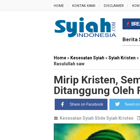
HOME
KONTAK KAMI
DISCLAIMER
KON
BRE
Berita 
Home
»
Kesesatan Syiah
»
Syiah Kristen
»
Rasulullah saw
Mirip Kristen, Se
Ditanggung Oleh 
Share on Facebook
Tweet on 
Kesesatan Syiah
Slide
Syiah Kristen