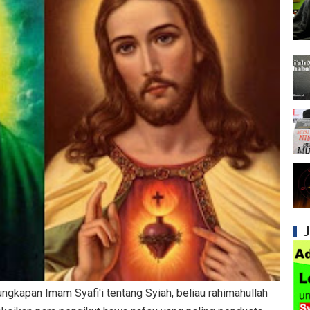
Syiah dan Kebiasaan Mengkafirkan Sahabat 
Kesalahan Syiah dalam Menyikapi Peran Sah
Syiah dan Pengingkaran terhadap Hadis Sha
Syiah dan Fitnah Besar terhadap Khalifah Ut
Mengapa Syiah Menghalalkan Nikah Mut'ah?
Syiah dan Penyelewengan dalam Pemahaman
Syiah dan Penyimpangan dalam Akidah Islam
Kesalahan Syiah dalam Menyikapi Khalifah A
Syiah dan Konsep Imamah yang Tidak Masuk
Syiah dan Ketidakkonsistenan dalam Konse
ngkapan Imam Syafi'i tentang Syiah, beliau rahimahullah
Syiah dan Kedustaan tentang Hak Kekhalifa