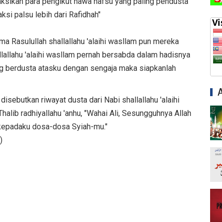
sikan para pengikut hawa nafsu yang paling pendusta
si palsu lebih dari Rafidhah"
a Rasulullah shallallahu 'alaihi wasllam pun mereka
llallahu 'alaihi wasllam pernah bersabda dalam hadisnya
g berdusta atasku dengan sengaja maka siapkanlah
isebutkan riwayat dusta dari Nabi shallallahu 'alaihi
halib radhiyallahu 'anhu, "Wahai Ali, Sesungguhnya Allah
 kepadaku dosa-dosa Syiah-mu."
)