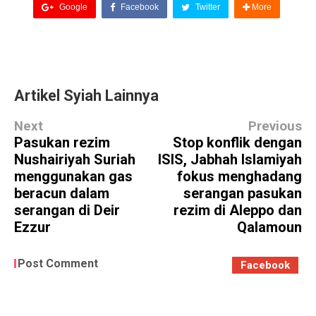
Google
Facebook
Twitter
More
Artikel Syiah Lainnya
Next
Previous
Pasukan rezim
Stop konflik dengan
Nushairiyah Suriah
ISIS, Jabhah Islamiyah
menggunakan gas
fokus menghadang
beracun dalam
serangan pasukan
serangan di Deir
rezim di Aleppo dan
Ezzur
Qalamoun
Post Comment
Facebook