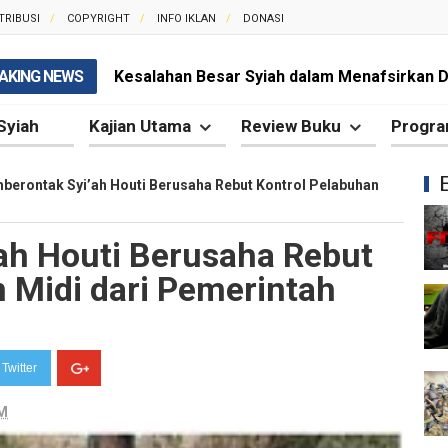
TRIBUSI
COPYRIGHT
INFO IKLAN
DONASI
AKING NEWS
Kesalahan Besar Syiah dalam Menafsirkan Dal
Syiah dan Kebencian terhadap Khalifah yang 
Syiah
Kajian Utama
Review Buku
Progra
Syiah dan Pengingkaran terhadap Keutamaa
berontak Syi’ah Houti Berusaha Rebut Kontrol Pelabuhan
Mengapa Syiah Mengklaim Imam Mereka Memi
ah Houti Berusaha Rebut
Mengapa Syiah Menganggap Semua Sahabat
 Midi dari Pemerintah
Syiah dan Kebiasaan Mengkafirkan Sahabat 
Kesalahan Syiah dalam Menyikapi Peran Sah
Twitter
Syiah dan Pengingkaran terhadap Hadis Sha
PM
Syiah dan Fitnah Besar terhadap Khalifah Ut