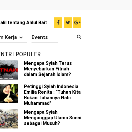
il tentang Ahlul Bait
Diakui oleh Islam
m Kerja
Events
n Para Sahabat
ENTRI POPULER
liki Ilmu Ghaib?
Mengapa Syiah Terus
Menyebarkan Fitnah
 Nabi Pengkhianat?
dalam Sejarah Islam?
Rasulullah
Petinggi Syiah Indonesia
Emilia Renita : "Tuhan Kita
Bukan Tuhannya Nabi
abat Nabi
Muhammad"
hih Sunni
Mengapa Syiah
Menganggap Ulama Sunni
sebagai Musuh?
sman bin Affan