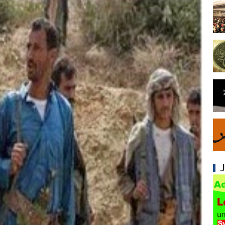
Mengapa Syiah Menghalalkan Nikah Mut'ah?
Syiah dan Penyelewengan dalam Pemahaman
Syiah dan Penyimpangan dalam Akidah Islam
Kesalahan Syiah dalam Menyikapi Khalifah A
Syiah dan Konsep Imamah yang Tidak Masuk
Syiah dan Ketidakkonsistenan dalam Konse
Syiah dan Kedustaan tentang Hak Kekhalifa
Syiah dan Ketidakbenaran Ajarannya tentan
Syiah dan Kedustaan tentang Peristiwa Karb
Syiah dan Upaya Merusak Ukhuwah Islamiya
Syiah dan Klaim Palsu tentang Imam Mahdi 