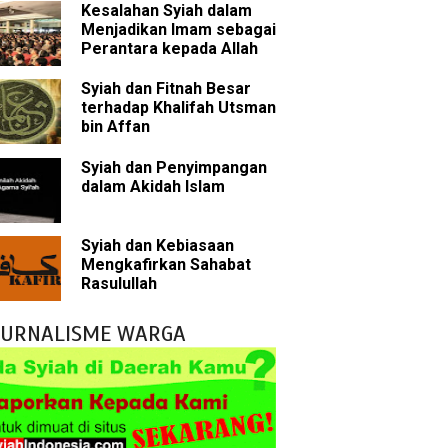
Kesalahan Syiah dalam
Menjadikan Imam sebagai
Perantara kepada Allah
 tentang Khalifah
Syiah dan Fitnah Besar
terhadap Khalifah Utsman
bin Affan
bu Bakar
Syiah dan Penyimpangan
dalam Akidah Islam
 Akal dalam Islam
p Mahdi
Syiah dan Kebiasaan
Mengkafirkan Sahabat
han
Rasulullah
g Wilayah Imam
JURNALISME WARGA
ala
h
yang Akan Muncul