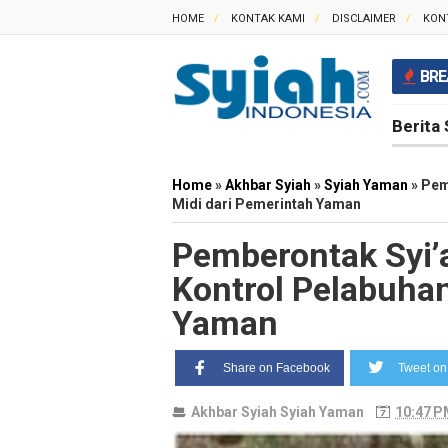
HOME
KONTAK KAMI
DISCLAIMER
KON
BRE
Berita 
Home
»
Akhbar Syiah
»
Syiah Yaman
»
Pem
Midi dari Pemerintah Yaman
Pemberontak Syi’
Kontrol Pelabuhan
Yaman
Share on Facebook
Tweet on 
Akhbar Syiah
Syiah Yaman
10:47 