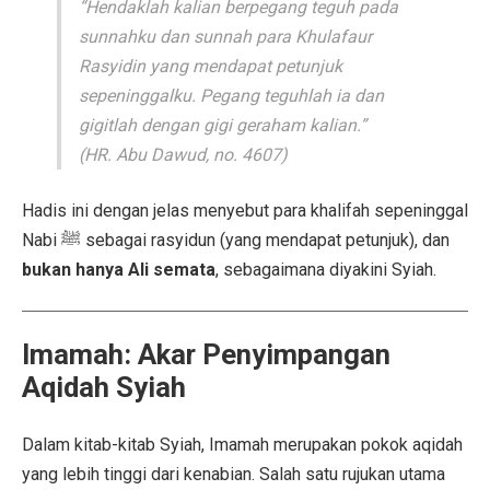
“Hendaklah kalian berpegang teguh pada
sunnahku dan sunnah para Khulafaur
Rasyidin yang mendapat petunjuk
sepeninggalku. Pegang teguhlah ia dan
gigitlah dengan gigi geraham kalian.”
(HR. Abu Dawud, no. 4607)
Hadis ini dengan jelas menyebut para khalifah sepeninggal
Nabi ﷺ sebagai rasyidun (yang mendapat petunjuk), dan
bukan hanya Ali semata
, sebagaimana diyakini Syiah.
Imamah: Akar Penyimpangan
Aqidah Syiah
Dalam kitab-kitab Syiah, Imamah merupakan pokok aqidah
yang lebih tinggi dari kenabian. Salah satu rujukan utama