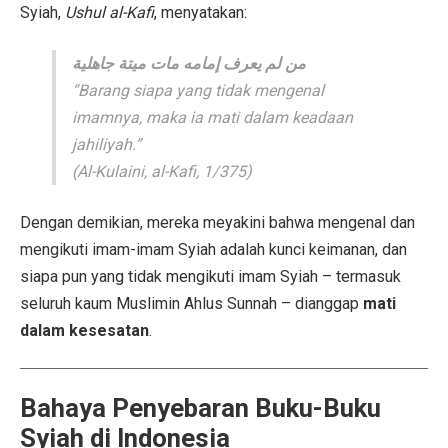
Syiah,
Ushul al-Kafi
, menyatakan:
من لم يعرف إمامه مات ميتة جاهلية
“Barang siapa yang tidak mengenal
imamnya, maka ia mati dalam keadaan
jahiliyah.”
(Al-Kulaini,
al-Kafi
, 1/375)
Dengan demikian, mereka meyakini bahwa mengenal dan
mengikuti imam-imam Syiah adalah kunci keimanan, dan
siapa pun yang tidak mengikuti imam Syiah – termasuk
seluruh kaum Muslimin Ahlus Sunnah – dianggap
mati
dalam kesesatan
.
Bahaya Penyebaran Buku-Buku
Syiah di Indonesia