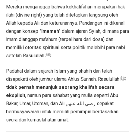
Mereka menganggap bahwa kekhalifahan merupakan hak
ilahi (divine right) yang telah ditetapkan langsung oleh
Allah kepada Ali dan keturunannya. Pandangan ini dikenal
dengan konsep
"Imamah"
dalam ajaran Syiah, di mana para
imam dianggap ma'shum (terpelihara dari dosa) dan
memiliki otoritas spiritual serta politik melebihi para nabi
setelah Rasulullah ﷺ.
Padahal dalam sejarah Islam yang shahih dan telah
disepakati oleh jumhur ulama Ahlus Sunnah, Rasulullah ﷺ
tidak pernah menunjuk seorang khalifah secara
eksplisit
, namun para sahabat yang mulia seperti Abu
Bakar, Umar, Utsman, dan Ali رضي الله عنهم sepakat
bermusyawarah untuk memilih pemimpin berdasarkan
syura dan kemaslahatan umat.