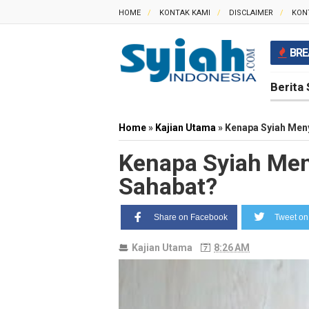
HOME
KONTAK KAMI
DISCLAIMER
KON
BRE
Berita 
Home
»
Kajian Utama
»
Kenapa Syiah Men
Kenapa Syiah Men
Sahabat?
Share on Facebook
Tweet on 
Kajian Utama
8:26 AM