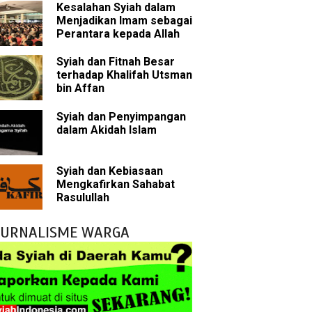
Kesalahan Syiah dalam
Menjadikan Imam sebagai
Perantara kepada Allah
bu Bakar
Syiah dan Fitnah Besar
 Akal dalam Islam
terhadap Khalifah Utsman
bin Affan
p Mahdi
Syiah dan Penyimpangan
dalam Akidah Islam
han
g Wilayah Imam
Syiah dan Kebiasaan
Mengkafirkan Sahabat
ala
Rasulullah
h
JURNALISME WARGA
yang Akan Muncul
agai Perantara kepada Allah
ebagai Musuh?