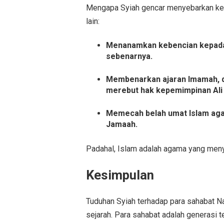
Mengapa Syiah gencar menyebarkan keb
lain:
Menanamkan kebencian kepada 
sebenarnya.
Membenarkan ajaran Imamah, d
merebut hak kepemimpinan Ali b
Memecah belah umat Islam agar 
Jamaah.
Padahal, Islam adalah agama yang men
Kesimpulan
Tuduhan Syiah terhadap para sahabat Nabi ﷺ bertentangan dengan Al-Qur’an, hadis, dan
sejarah. Para sahabat adalah generasi t