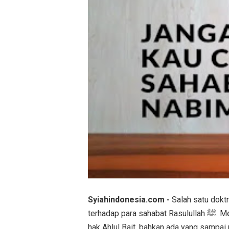
Syiahindonesia.com -
Salah satu dokt
terhadap para sahabat Rasulullah ﷺ. Mereka menuduh sahabat sebagai pengkhianat, perampas
hak Ahlul Bait, bahkan ada yang sampai 