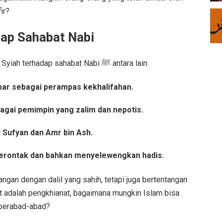
ir?
dap Sahabat Nabi
Beberapa fitnah yang sering disebarkan Syiah terhadap sahabat Nabi ﷺ antara lain:
r sebagai perampas kekhalifahan.
gai pemimpin yang zalim dan nepotis.
 Sufyan dan Amr bin Ash.
erontak dan bahkan menyelewengkan hadis.
angan dengan dalil yang sahih, tetapi juga bertentangan
at adalah pengkhianat, bagaimana mungkin Islam bisa
 berabad-abad?