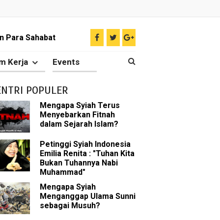
n Para Sahabat
liki Ilmu Ghaib?
m Kerja
Events
 Nabi Pengkhianat?
ENTRI POPULER
Rasulullah
Mengapa Syiah Terus
Menyebarkan Fitnah
abat Nabi
dalam Sejarah Islam?
hih Sunni
Petinggi Syiah Indonesia
Emilia Renita : "Tuhan Kita
Bukan Tuhannya Nabi
sman bin Affan
Muhammad"
Mengapa Syiah
Menganggap Ulama Sunni
sebagai Musuh?
 tentang Khalifah