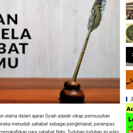
Syiah dan Penyimpangan dalam Akidah Islam
Kesalahan Syiah dalam Menyikapi Khalifah A
Syiah dan Konsep Imamah yang Tidak Masuk
Syiah dan Ketidakkonsistenan dalam Konse
Syiah dan Kedustaan tentang Hak Kekhalifa
Syiah dan Ketidakbenaran Ajarannya tentan
Syiah dan Kedustaan tentang Peristiwa Karb
Syiah dan Upaya Merusak Ukhuwah Islamiya
Syiah dan Klaim Palsu tentang Imam Mahdi 
rin utama dalam ajaran Syiah adalah sikap permusuhan
Kesalahan Syiah dalam Menjadikan Imam seb
mengkafirkan para sahabat Nabi. Tuduhan-tuduhan ini jelas
Mengapa Syiah Menganggap Ulama Sunni s