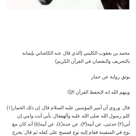
محمد بن يعقوب الكليني (الذي قال عنه الكاشاني بإيمانه
بالتحريف والنقصان في القرآن الكريم)
يوثق رواية عن حمار
ويتهم الله انه لايحفظ القرأن ‼️🤔
قال: وروي أن أمير المؤمنين عليه السلام قال: إن ذلك الحمار(١)
كلم رسول الله صلى الله عليه وآلهفقال: بأبي أنت وامي إن
أبي(٢) حدثنى، عن أبيه(٣)، عن جده(٤)، عن أبيه(٥) أنه كان مع
نوح في السفينة فقام إليه نوح فمسح على كفله ثم قال: يخرج