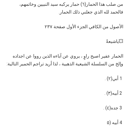
من صلب هذا الحمار(٦) حمار يركبه سيد النبيين وخاتمهم،
فالحمد لله الذي جعلني ذلك الحمار.
الأصول من الكافي الجزء الأول صفحة ٢٣٧
💥ياشيعةً
الحمار عفير اصبح راوٍ ، يروي عن آباءه الذين رووا عن اجداده
وإلخ من السلسلة الشيعية الذهبية ، لذا أريد تراجم الحمير التالية:
1 أبي(٢) .
2 أبيه(٣) .
3 جده(٤) .
4 أبيه (٥