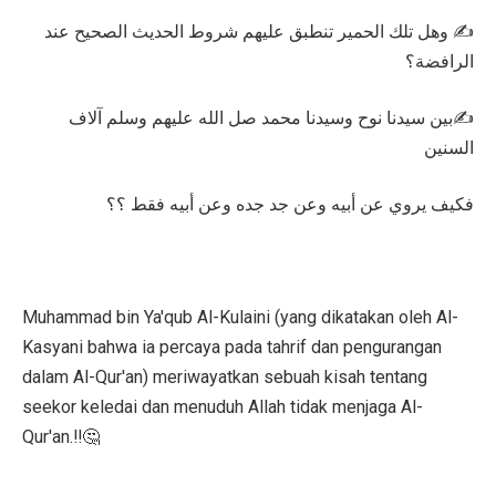
✍️ وهل تلك الحمير تنطبق عليهم شروط الحديث الصحيح عند
الرافضة؟
✍️بين سيدنا نوح وسيدنا محمد صل الله عليهم وسلم آلاف
السنين
فكيف يروي عن أبيه وعن جد جده وعن أبيه فقط ؟؟
Muhammad bin Ya'qub Al-Kulaini (yang dikatakan oleh Al-
Kasyani bahwa ia percaya pada tahrif dan pengurangan
dalam Al-Qur'an) meriwayatkan sebuah kisah tentang
seekor keledai dan menuduh Allah tidak menjaga Al-
Qur'an.‼️🤔