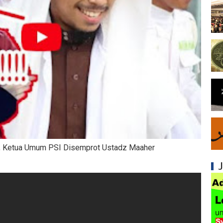
Syiah dan Penyimpangan dalam Akidah Islam
Kesalahan Syiah dalam Menyikapi Khalifah A
Syiah dan Konsep Imamah yang Tidak Masuk
Syiah dan Ketidakkonsistenan dalam Konse
Syiah dan Kedustaan tentang Hak Kekhalifa
Syiah dan Ketidakbenaran Ajarannya tentan
Syiah dan Kedustaan tentang Peristiwa Karb
h, Ketua Umum PSI Disemprot Ustadz Maaher
Syiah dan Upaya Merusak Ukhuwah Islamiya
Syiah dan Penggunaan Ayat Al-Qur'an secara
Kesalahan Besar Syiah dalam Menafsirkan Dal
Syiah dan Kebencian terhadap Khalifah yang 