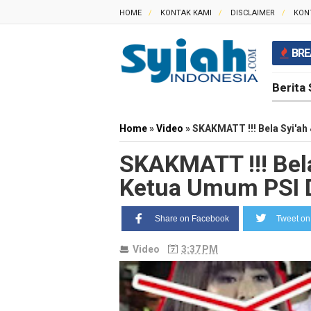
HOME
KONTAK KAMI
DISCLAIMER
KON
BRE
Berita 
Home
»
Video
»
SKAKMATT !!! Bela Syi'a
SKAKMATT !!! Bel
Ketua Umum PSI 
Share on Facebook
Tweet on 
Video
3:37 PM