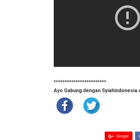
************************
Ayo Gabung dengan Syiahindonesia.
Google