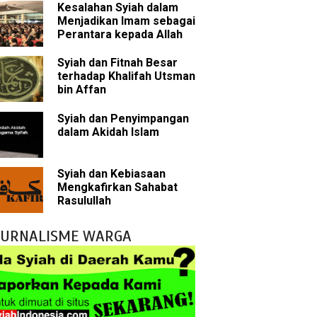
Kesalahan Syiah dalam
Menjadikan Imam sebagai
Perantara kepada Allah
bu Bakar
Syiah dan Fitnah Besar
 Akal dalam Islam
terhadap Khalifah Utsman
bin Affan
p Mahdi
Syiah dan Penyimpangan
dalam Akidah Islam
han
g Wilayah Imam
Syiah dan Kebiasaan
Mengkafirkan Sahabat
ala
Rasulullah
h
JURNALISME WARGA
 Keliru
il tentang Ahlul Bait
Diakui oleh Islam