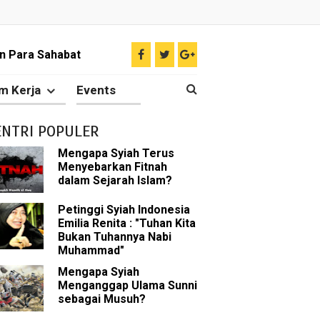
n Para Sahabat
liki Ilmu Ghaib?
m Kerja
Events
 Nabi Pengkhianat?
ENTRI POPULER
Rasulullah
Mengapa Syiah Terus
Menyebarkan Fitnah
abat Nabi
dalam Sejarah Islam?
hih Sunni
Petinggi Syiah Indonesia
Emilia Renita : "Tuhan Kita
Bukan Tuhannya Nabi
sman bin Affan
Muhammad"
Mengapa Syiah
Menganggap Ulama Sunni
sebagai Musuh?
 tentang Khalifah