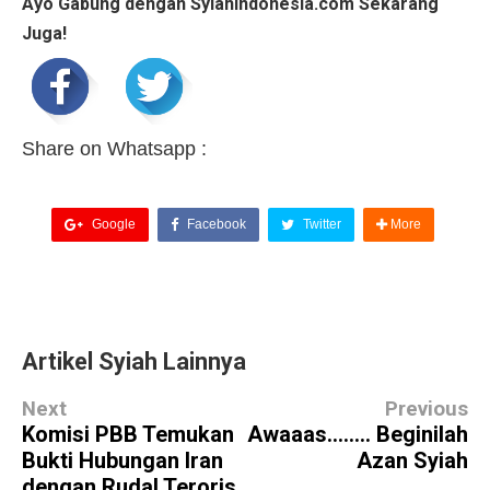
Ayo Gabung dengan Syiahindonesia.com Sekarang
Juga!
Share on Whatsapp :
Google
Facebook
Twitter
More
Artikel Syiah Lainnya
Next
Previous
Komisi PBB Temukan
Awaaas........ Beginilah
Bukti Hubungan Iran
Azan Syiah
dengan Rudal Teroris