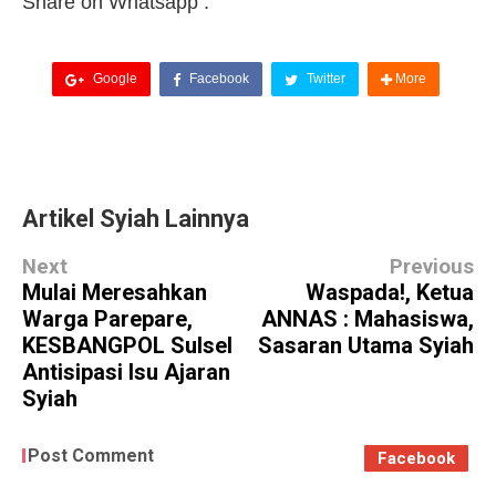
Share on Whatsapp :
Google
Facebook
Twitter
More
Artikel Syiah Lainnya
Next
Previous
Mulai Meresahkan
Waspada!, Ketua
Warga Parepare,
ANNAS : Mahasiswa,
KESBANGPOL Sulsel
Sasaran Utama Syiah
Antisipasi Isu Ajaran
Syiah
Post Comment
Facebook