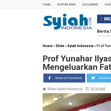
HOME
KONTAK KAMI
DISCLAIMER
KON
BRE
Berita 
Home
»
Slide
»
Syiah Indonesia
»
Prof Yun
Prof Yunahar Ilya
Mengeluarkan Fat
Share on Facebook
Tweet on 
Slide
Syiah Indonesia
10:30 AM