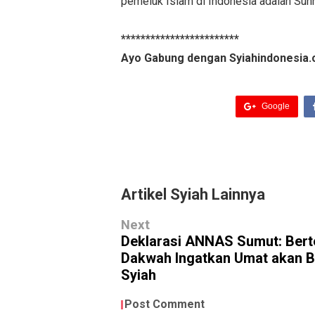
pemeluk Islam di Indonesia adalah Sunni
************************
Ayo Gabung dengan Syiahindonesia.
Google
Artikel Syiah Lainnya
Next
Deklarasi ANNAS Sumut: Ber
Dakwah Ingatkan Umat akan 
Syiah
Post Comment