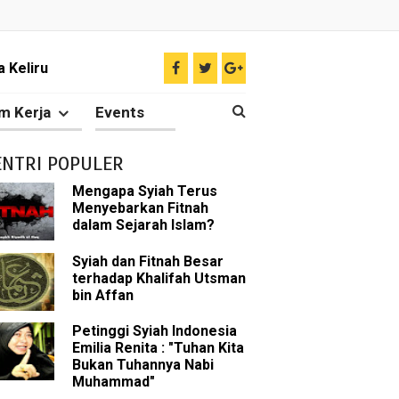
 Keliru
il tentang Ahlul Bait
m Kerja
Events
Diakui oleh Islam
ENTRI POPULER
n Para Sahabat
Mengapa Syiah Terus
Menyebarkan Fitnah
liki Ilmu Ghaib?
dalam Sejarah Islam?
 Nabi Pengkhianat?
Syiah dan Fitnah Besar
terhadap Khalifah Utsman
bin Affan
Rasulullah
Petinggi Syiah Indonesia
abat Nabi
Emilia Renita : "Tuhan Kita
Bukan Tuhannya Nabi
hih Sunni
Muhammad"