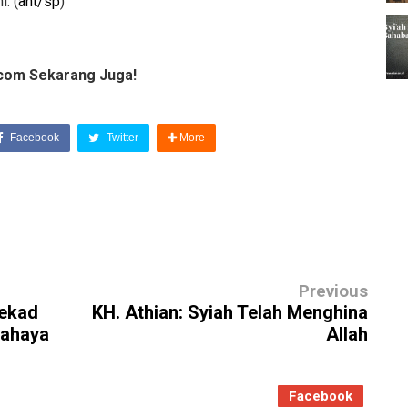
. (
ant/sp
)
com Sekarang Juga!
Facebook
Twitter
More
Previous
tekad
KH. Athian: Syiah Telah Menghina
Bahaya
Allah
Facebook