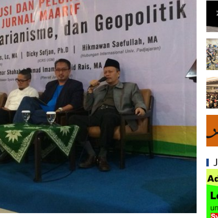
Syiah dan Fitnah Besar terhadap Khalifah Ut
Mengapa Syiah Menghalalkan Nikah Mut'ah?
Syiah dan Penyelewengan dalam Pemahaman
Syiah dan Penyimpangan dalam Akidah Islam
Kesalahan Syiah dalam Menyikapi Khalifah A
Syiah dan Konsep Imamah yang Tidak Masuk
Syiah dan Ketidakkonsistenan dalam Konse
Syiah dan Kedustaan tentang Hak Kekhalifa
Syiah dan Ketidakbenaran Ajarannya tentan
Syiah dan Kedustaan tentang Peristiwa Karb
Syiah dan Upaya Merusak Ukhuwah Islamiya