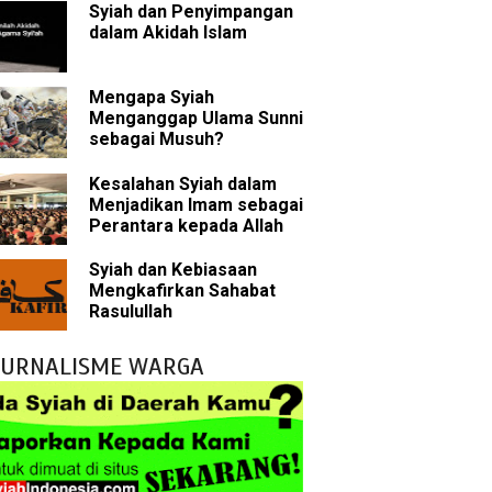
Syiah dan Penyimpangan
sman bin Affan
dalam Akidah Islam
Mengapa Syiah
 tentang Khalifah
Menganggap Ulama Sunni
sebagai Musuh?
Kesalahan Syiah dalam
Menjadikan Imam sebagai
bu Bakar
Perantara kepada Allah
 Akal dalam Islam
Syiah dan Kebiasaan
Mengkafirkan Sahabat
p Mahdi
Rasulullah
han
JURNALISME WARGA
g Wilayah Imam
ala
h