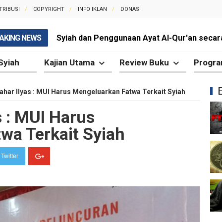
TRIBUSI
COPYRIGHT
INFO IKLAN
DONASI
AKING NEWS
Syiah dan Penggunaan Ayat Al-Qur'an secara
Kesalahan Besar Syiah dalam Menafsirkan Dal
Syiah
Kajian Utama
Review Buku
Progra
Syiah dan Kebencian terhadap Khalifah yang 
ahar Ilyas : MUI Harus Mengeluarkan Fatwa Terkait Syiah
Syiah dan Pengingkaran terhadap Keutamaa
s : MUI Harus
Mengapa Syiah Mengklaim Imam Mereka Memi
wa Terkait Syiah
Mengapa Syiah Menganggap Semua Sahabat
Twitter
Syiah dan Kebiasaan Mengkafirkan Sahabat 
Kesalahan Syiah dalam Menyikapi Peran Sah
Syiah dan Pengingkaran terhadap Hadis Sha