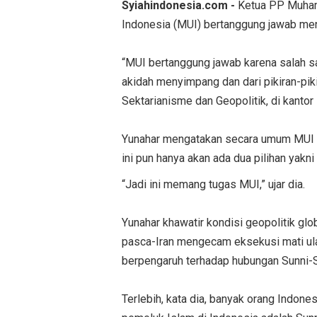
Syiahindonesia.com -
Ketua PP Muham
Indonesia (MUI) bertanggung jawab men
“MUI bertanggung jawab karena salah s
akidah menyimpang dan dari pikiran-piki
Sektarianisme dan Geopolitik, di kant
Yunahar mengatakan secara umum MUI ha
ini pun hanya akan ada dua pilihan yakn
“Jadi ini memang tugas MUI,” ujar dia.
Yunahar khawatir kondisi geopolitik g
pasca-Iran mengecam eksekusi mati ula
berpengaruh terhadap hubungan Sunni-S
Terlebih, kata dia, banyak orang Indon