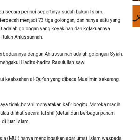
kalau secara perinci sepertinya sudah bukan Islam.
terpecah menjadi 73 tiga golongan, dan hanya satu yang
at adalah golongan yang keyakinan dan kelakuannya
 Itulah Ahlussunnah.
perbedaannya dengan Ahlussunnah adalah golongan Syiah.
 mengakui Hadits-hadits Rasulullah saw.
ui keabsahan al-Qur’an yang dibaca Muslimin sekarang,
saya tidak berani menyatakan kafir begitu. Mereka masih
au dilihat secara tafshîl (detail dari berbagai paham
di luar Islam.
esia (MUI) hanya mengingatkan agar umat Islam waspada