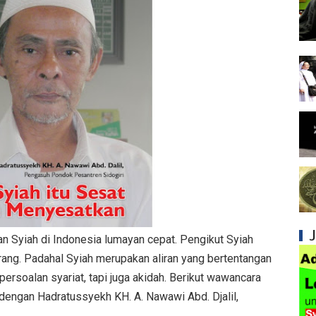
Kesalahan Syiah dalam Menyikapi Khalifah A
Syiah dan Konsep Imamah yang Tidak Masuk
Syiah dan Ketidakkonsistenan dalam Konse
Syiah dan Kedustaan tentang Hak Kekhalifa
Syiah dan Ketidakbenaran Ajarannya tentan
Syiah dan Kedustaan tentang Peristiwa Karb
Syiah dan Upaya Merusak Ukhuwah Islamiya
Syiah dan Klaim Palsu tentang Imam Mahdi 
n Syiah di Indonesia lumayan cepat. Pengikut Syiah
Kesalahan Syiah dalam Menjadikan Imam seb
orang. Padahal Syiah merupakan aliran yang bertentangan
ersoalan syariat, tapi juga akidah. Berikut wawancara
Mengapa Syiah Menganggap Ulama Sunni s
engan Hadratussyekh KH. A. Nawawi Abd. Djalil,
Syiah dan Pengingkaran terhadap Keutamaa