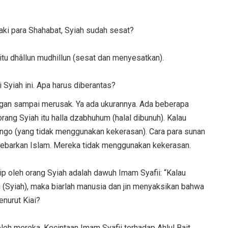
ki para Shahabat, Syiah sudah sesat?
itu dhâllun mudhillun (sesat dan menyesatkan).
 Syiah ini. Apa harus diberantas?
jangan sampai merusak. Ya ada ukurannya. Ada beberapa
ng Syiah itu halla dzabhuhum (halal dibunuh). Kalau
songo (yang tidak menggunakan kekerasan). Cara para sunan
nyebarkan Islam. Mereka tidak menggunakan kekerasan.
ip oleh orang Syiah adalah dawuh Imam Syafii: “Kalau
hi (Syiah), maka biarlah manusia dan jin menyaksikan bahwa
enurut Kiai?
leh mereka. Kecintaan Imam Syafii terhadap Ahlul Bait