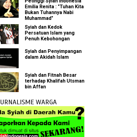
Petinggi Syiah Indonesia
bu Bakar
Emilia Renita : "Tuhan Kita
Bukan Tuhannya Nabi
 Akal dalam Islam
Muhammad"
Syiah dan Kedok
p Mahdi
Persatuan Islam yang
Penuh Kebohongan
han
Syiah dan Penyimpangan
dalam Akidah Islam
g Wilayah Imam
ala
Syiah dan Fitnah Besar
terhadap Khalifah Utsman
h
bin Affan
yang Akan Muncul
JURNALISME WARGA
agai Perantara kepada Allah
ebagai Musuh?
n Para Sahabat