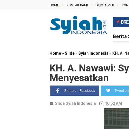
HOME
KONTAK KAMI
DISCLAIMER
KON
BRE
Berita 
Home
»
Slide
»
Syiah Indonesia
»
KH. A. N
KH. A. Nawawi: Sy
Menyesatkan
Share on Facebook
Tweet on 
Slide
Syiah Indonesia
10:52 AM