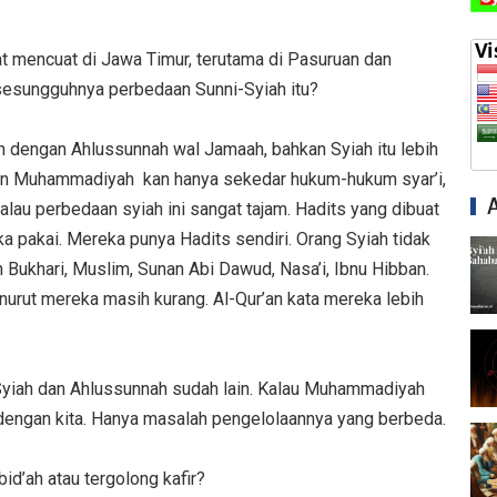
at mencuat di Jawa Timur, terutama di Pasuruan dan
sesungguhnya perbedaan Sunni-Syiah itu?
an dengan Ahlussunnah wal Jamaah, bahkan Syiah itu lebih
an Muhammadiyah kan hanya sekedar hukum-hukum syar’i,
 kalau perbedaan syiah ini sangat tajam. Hadits yang dibuat
 pakai. Mereka punya Hadits sendiri. Orang Syiah tidak
Bukhari, Muslim, Sunan Abi Dawud, Nasa’i, Ibnu Hibban.
nurut mereka masih kurang. Al-Qur’an kata mereka lebih
ra Syiah dan Ahlussunnah sudah lain. Kalau Muhammadiyah
dengan kita. Hanya masalah pengelolaannya yang berbeda.
bid’ah atau tergolong kafir?