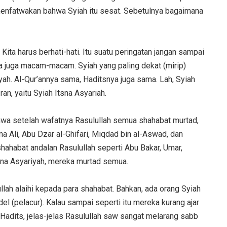
 menfatwakan bahwa Syiah itu sesat. Sebetulnya bagaimana
Kita harus berhati-hati. Itu suatu peringatan jangan sampai
lnya juga macam-macam. Syiah yang paling dekat (mirip)
ah. Al-Qur’annya sama, Haditsnya juga sama. Lah, Syiah
an, yaitu Syiah Itsna Asyariah.
hwa setelah wafatnya Rasulullah semua shahabat murtad,
na Ali, Abu Dzar al-Ghifari, Miqdad bin al-Aswad, dan
hahabat andalan Rasulullah seperti Abu Bakar, Umar,
sna Asyariyah, mereka murtad semua.
lah alaihi kepada para shahabat. Bahkan, ada orang Syiah
l (pelacur). Kalau sampai seperti itu mereka kurang ajar
Hadits, jelas-jelas Rasulullah saw sangat melarang sabb