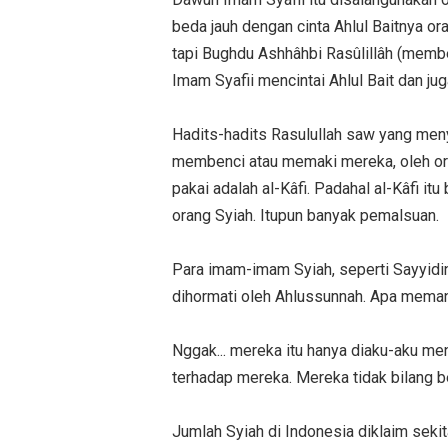
beda jauh dengan cinta Ahlul Baitnya ora
tapi Bughdu Ashhâhbi Rasûlillâh (memb
Imam Syafii mencintai Ahlul Bait dan ju
Hadits-hadits Rasulullah saw yang meny
membenci atau memaki mereka, oleh ora
pakai adalah al-Kâfi. Padahal al-Kâfi i
orang Syiah. Itupun banyak pemalsuan.
Para imam-imam Syiah, seperti Sayyidin
dihormati oleh Ahlussunnah. Apa mema
Nggak... mereka itu hanya diaku-aku 
terhadap mereka. Mereka tidak bilang beg
Jumlah Syiah di Indonesia diklaim sekit