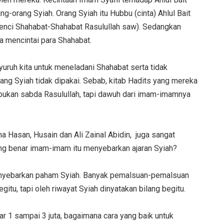
ng-orang Syiah. Orang Syiah itu Hubbu (cinta) Ahlul Bait
enci Shahabat-Shahabat Rasulullah saw). Sedangkan
ga mencintai para Shahabat.
uruh kita untuk meneladani Shahabat serta tidak
ng Syiah tidak dipakai. Sebab, kitab Hadits yang mereka
tu bukan sabda Rasulullah, tapi dawuh dari imam-imamnya
a Hasan, Husain dan Ali Zainal Abidin, juga sangat
ng benar imam-imam itu menyebarkan ajaran Syiah?
menyebarkan paham Syiah. Banyak pemalsuan-pemalsuan
itu, tapi oleh riwayat Syiah dinyatakan bilang begitu.
ar 1 sampai 3 juta, bagaimana cara yang baik untuk