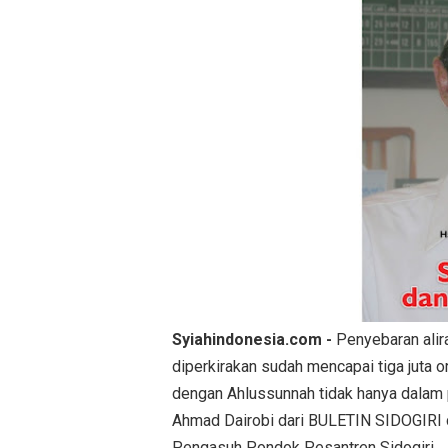
Syiahindonesia.com -
Penyebaran alira
diperkirakan sudah mencapai tiga juta 
dengan Ahlussunnah tidak hanya dalam p
Ahmad Dairobi dari BULETIN SIDOGIRI d
Pengasuh Pondok Pesantren Sidogiri.