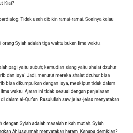
t Kiai?
erdialog. Tidak usah dibikin ramai-ramai. Soalnya kalau
orang Syiah adalah tiga waktu bukan lima waktu.
alah pagi yaitu subuh; kemudian siang yaitu shalat dzuhur
rib dan isya’. Jadi, menurut mereka shalat dzuhur bisa
rib bisa dikumpulkan dengan isya, meskipun tidak dalam
 lima waktu. Ajaran ini tidak sesuai dengan penjelasan
 di dalam al-Qur’an. Rasulullah saw jelas-jelas menyatakan
h dengan Syiah adalah masalah nikah mut’ah. Syiah
dangkan Ahlussunnah menyatakan haram. Kenapa demikian?