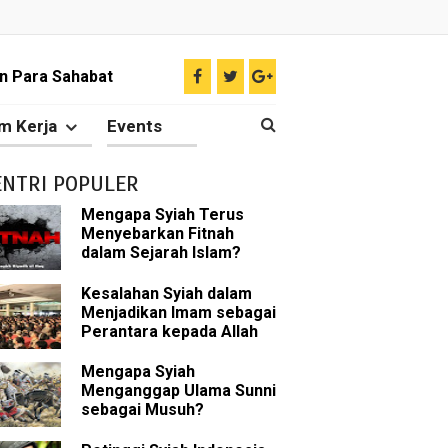
liki Ilmu Ghaib?
 Nabi Pengkhianat?
m Kerja
Events
Rasulullah
ENTRI POPULER
abat Nabi
Mengapa Syiah Terus
Menyebarkan Fitnah
hih Sunni
dalam Sejarah Islam?
sman bin Affan
Kesalahan Syiah dalam
Menjadikan Imam sebagai
Perantara kepada Allah
Mengapa Syiah
 tentang Khalifah
Menganggap Ulama Sunni
sebagai Musuh?