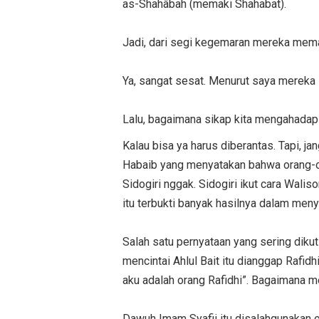
as-Shahâbah (memaki Shahabat).
Jadi, dari segi kegemaran mereka mema
Ya, sangat sesat. Menurut saya mereka 
Lalu, bagaimana sikap kita mengahadapi
Kalau bisa ya harus diberantas. Tapi, 
Habaib yang menyatakan bahwa orang-ora
Sidogiri nggak. Sidogiri ikut cara Wali
itu terbukti banyak hasilnya dalam me
Salah satu pernyataan yang sering dikut
mencintai Ahlul Bait itu dianggap Rafid
aku adalah orang Rafidhi”. Bagaimana m
Dawuh Imam Syafii itu disalahgunakan o