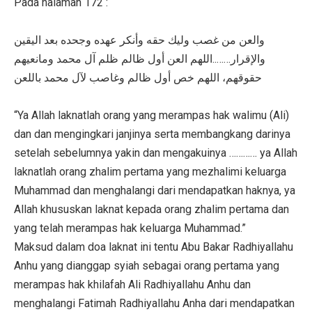
Pada halaman 172 :
والعن من غصب وليك حقه وأنكر عهده وجحده بعد اليقين
والإقرار……..اللهم العن أول ظالم ظلم آل محمد ومانعيهم
حقوقهم، اللهم خص أول ظالم وغاصب لآل محمد باللعن
“Ya Allah laknatlah orang yang merampas hak walimu (Ali)
dan dan mengingkari janjinya serta membangkang darinya
setelah sebelumnya yakin dan mengakuinya ………… ya Allah
laknatlah orang zhalim pertama yang mezhalimi keluarga
Muhammad dan menghalangi dari mendapatkan haknya, ya
Allah khususkan laknat kepada orang zhalim pertama dan
yang telah merampas hak keluarga Muhammad.”
Maksud dalam doa laknat ini tentu Abu Bakar Radhiyallahu
Anhu yang dianggap syiah sebagai orang pertama yang
merampas hak khilafah Ali Radhiyallahu Anhu dan
menghalangi Fatimah Radhiyallahu Anha dari mendapatkan