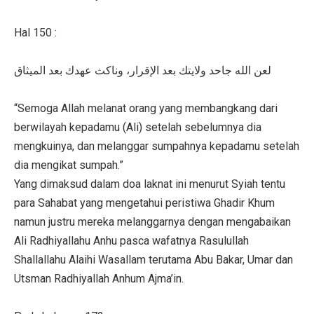
Hal 150 :
لعن الله جاحد ولايتك بعد الإقرار، وناكث عهدك بعد الميثاق
“Semoga Allah melanat orang yang membangkang dari
berwilayah kepadamu (Ali) setelah sebelumnya dia
mengkuinya, dan melanggar sumpahnya kepadamu setelah
dia mengikat sumpah.”
Yang dimaksud dalam doa laknat ini menurut Syiah tentu
para Sahabat yang mengetahui peristiwa Ghadir Khum
namun justru mereka melanggarnya dengan mengabaikan
Ali Radhiyallahu Anhu pasca wafatnya Rasulullah
Shallallahu Alaihi Wasallam terutama Abu Bakar, Umar dan
Utsman Radhiyallah Anhum Ajma’in.