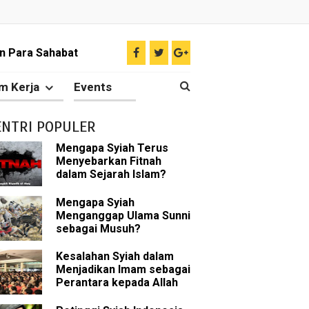
n Para Sahabat
liki Ilmu Ghaib?
m Kerja
Events
 Nabi Pengkhianat?
ENTRI POPULER
Rasulullah
Mengapa Syiah Terus
Menyebarkan Fitnah
abat Nabi
dalam Sejarah Islam?
hih Sunni
Mengapa Syiah
Menganggap Ulama Sunni
sebagai Musuh?
sman bin Affan
Kesalahan Syiah dalam
Menjadikan Imam sebagai
Perantara kepada Allah
 tentang Khalifah