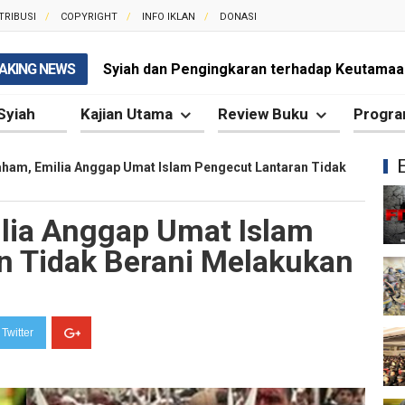
TRIBUSI
COPYRIGHT
INFO IKLAN
DONASI
AKING NEWS
Syiah dan Pengingkaran terhadap Keutamaa
Mengapa Syiah Mengklaim Imam Mereka Memi
Syiah
Kajian Utama
Review Buku
Progra
Mengapa Syiah Menganggap Semua Sahabat
ham, Emilia Anggap Umat Islam Pengecut Lantaran Tidak
Syiah dan Kebiasaan Mengkafirkan Sahabat 
lia Anggap Umat Islam
Kesalahan Syiah dalam Menyikapi Peran Sah
n Tidak Berani Melakukan
Syiah dan Pengingkaran terhadap Hadis Sha
Syiah dan Fitnah Besar terhadap Khalifah Ut
Twitter
Mengapa Syiah Menghalalkan Nikah Mut'ah?
Syiah dan Penyelewengan dalam Pemahaman