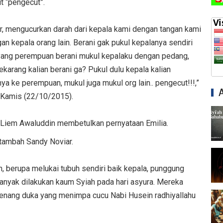
t “pengecut”.
bir, mengucurkan darah dari kepala kami dengan tangan kami
gan kepala orang lain. Berani gak pukul kepalanya sendiri
yang perempuan berani mukul kepalaku dengan pedang,
ekarang kalian berani ga? Pukul dulu kepala kalian
a ke perempuan, mukul juga mukul org lain.. pengecut!!!,”
, Kamis (22/10/2015).
 Liem Awaluddin membetulkan pernyataan Emilia.
” tambah Sandy Noviar.
ah, berupa melukai tubuh sendiri baik kepala, punggung
banyak dilakukan kaum Syiah pada hari asyura. Mereka
genang duka yang menimpa cucu Nabi Husein radhiyallahu