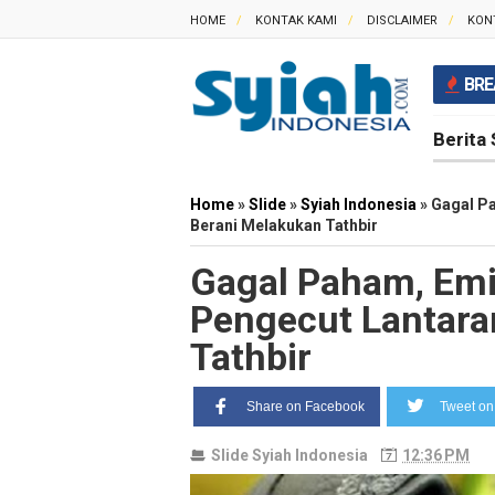
HOME
KONTAK KAMI
DISCLAIMER
KON
BRE
Berita 
Home
»
Slide
»
Syiah Indonesia
»
Gagal Pa
Berani Melakukan Tathbir
Gagal Paham, Emi
Pengecut Lantara
Tathbir
Share on Facebook
Tweet on 
Slide
Syiah Indonesia
12:36 PM