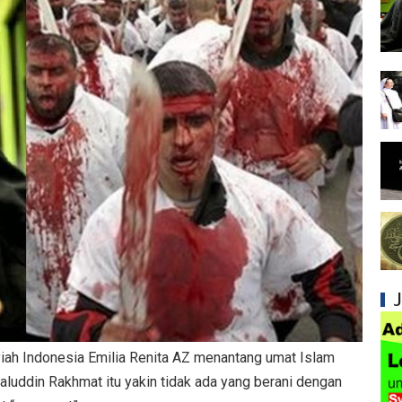
Syiah dan Penyimpangan dalam Akidah Islam
Kesalahan Syiah dalam Menyikapi Khalifah A
Syiah dan Konsep Imamah yang Tidak Masuk
Syiah dan Ketidakkonsistenan dalam Konse
Syiah dan Kedustaan tentang Hak Kekhalifa
Syiah dan Ketidakbenaran Ajarannya tentan
Syiah dan Kedustaan tentang Peristiwa Karb
Syiah dan Upaya Merusak Ukhuwah Islamiya
Syiah dan Klaim Palsu tentang Imam Mahdi 
iah Indonesia Emilia Renita AZ menantang umat Islam
Kesalahan Syiah dalam Menjadikan Imam seb
alaluddin Rakhmat itu yakin tidak ada yang berani dengan
Mengapa Syiah Menganggap Ulama Sunni s