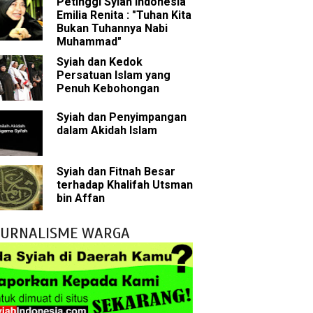
Petinggi Syiah Indonesia
Emilia Renita : "Tuhan Kita
Bukan Tuhannya Nabi
bu Bakar
Muhammad"
Syiah dan Kedok
 Akal dalam Islam
Persatuan Islam yang
Penuh Kebohongan
p Mahdi
Syiah dan Penyimpangan
dalam Akidah Islam
han
g Wilayah Imam
Syiah dan Fitnah Besar
terhadap Khalifah Utsman
ala
bin Affan
h
JURNALISME WARGA
yang Akan Muncul
agai Perantara kepada Allah
ebagai Musuh?