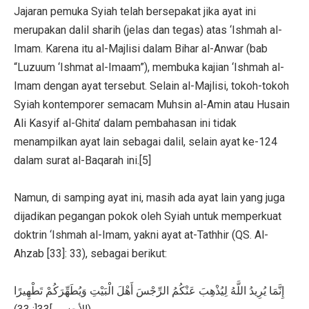
Jajaran pemuka Syiah telah bersepakat jika ayat ini
merupakan dalil sharih (jelas dan tegas) atas ‘Ishmah al-
Imam. Karena itu al-Majlisi dalam Bihar al-Anwar (bab
“Luzuum ‘Ishmat al-Imaam”), membuka kajian ‘Ishmah al-
Imam dengan ayat tersebut. Selain al-Majlisi, tokoh-tokoh
Syiah kontemporer semacam Muhsin al-Amin atau Husain
Ali Kasyif al-Ghita’ dalam pembahasan ini tidak
menampilkan ayat lain sebagai dalil, selain ayat ke-124
dalam surat al-Baqarah ini.[5]
Namun, di samping ayat ini, masih ada ayat lain yang juga
dijadikan pegangan pokok oleh Syiah untuk memperkuat
doktrin ‘Ishmah al-Imam, yakni ayat at-Tathhir (QS. Al-
Ahzab [33]: 33), sebagai berikut:
إِنَّمَا يُرِيدُ اللَّهُ لِيُذْهِبَ عَنْكُمُ الرِّجْسَ أَهْلَ الْبَيْتِ وَيُطَهِّرَكُمْ تَطْهِيرًا