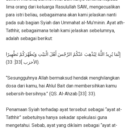
lima orang dari keluarga Rasulullah SAW., mengecualikan
para istri beliau, sebagaimana akan kami jelaskan nanti
pada sub bagian Syiah dan Ummahat al-Mu’minin. Ayat ath-
Tathhir, sebagaimana telah kami jelaskan sebelumnya,
adalah sebagai berikut:
إِنَّمَا يُرِيدُ اللَّهُ لِيُذْهِبَ عَنْكُمُ الرِّجْسَ أَهْلَ الْبَيْتِ وَيُطَهِّرَكُمْ تَطْهِيرًا
(الأحزب ]33[: 33).
“Sesungguhnya Allah bermaksud hendak menghilangkan
dosa dari kamu, hai Ahlul Bait dan membersihkan kamu
sebersih-bersihnya.” (QS. Al-Ahzab [33]: 33).
Penamaan Syiah terhadap ayat tersebut sebagai “ayat at-
Tathhir” sebetulnya hanya sekadar spekulasi guna
mengetahui. Sebab, ayat yang diklaim sebagai “ayat at-