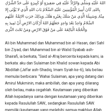
اللهُ عَلَيْهِ وَسَلَّمَ, وَالرَّادُّ عَلَيْهِ فِي صَغِيرَةٍ أَوْ كَبِيرَةٍ عَلَى حَدِّ الشِّرْكِ
بِاللهِ, كَانَ أَمِيرُ الْمُؤْمِنِينَ عَلَيْهِ السَّلَامُ بَابَ اللهِ الَّذِي لا يُؤْتَى إِلا
مِنْهُ, وَسَبِيلَهُ الَّذِي مَنْ سَلَكَ بِغَيْرِهِ هَلَكَ, وَبِذَلِكَ جَرَتِ الائِمَّةُ عَلَيْهم
السَّلامُ وَاحِدٌ بَعْدَ وَاحِدٍ جَعَلَهُمُ اللهُ أَرْكَانَ الارْضِ أَنْ تَمِيدَ بِهِ
وَالْحُجَّةَ الْبَالِغَةَ عَلَى مَنْ فَوْقَ الارْضِ وَمَنْ تَحْتَ الثَّرَى.
Ali bin Muhammad dan Muhammad bin al-Hasan, dari Sahl
bin Ziyad, dari Muhammad bin al-Walid Syabab ash-
Shairafi, ia berkata, “Said al-A’raj bercerita kepada kami, ia
berkata: aku dan Sulaiman bin Khalid sowan kepada Abi
‘Abdillah (Ja’far ash-Shadiq, Imam Syiah ke-6), lalu beliau
memulai berbicara: “Wahai Sulaiman, apa yang datang dari
Amirul Mukminin, maka ambillah, dan apa yang dilarang
oleh beliau, maka cegahlah. Keutamaan yang diberikan
Allah kepadanya sama dengan keutamaan yang diberikan
kepada Rasulullah SAW., sedangkan Rasulullah SAW.
memiliki keutamaan yang melebihi semua makhluq Allah.