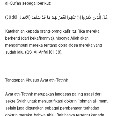
al-Qur’an sebagai berikut:
قُلْ لِلَّذِينَ كَفَرُوا إِنْ يَنْتَهُوا يُغْفَرْ لَهُمْ مَا قَدْ سَلَفَ (الأنفال ]8[: 38).
Katakanlah kepada orang-orang kafir itu: “jika mereka
berhenti (dari kekafirannya), niscaya Allah akan
mengampuni mereka tentang dosa-dosa mereka yang
sudah lalu. (QS. Al-Anfal [8]: 38).
Tanggapan Khusus Ayat ath-Tathhir
Ayat ath-Tathhir merupakan landasan paling asasi dari
sekte Syiah untuk menjustifikasi doktrin ‘Ishmah al-Imam,
selain juga digunakan sebagai pembenaran terhadap
doktrin mereka, bahwa Ahlul Bait hanya tertentu kepada