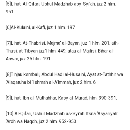
[5]Lihat, Al-Qifari, Ushul Madzhab asy-Syi’ah, juz 2 hlm.
951
[6]Al-Kulaini, al-Kafi, juz 1 hlm. 197
[7]Lihat, At-Thabrisi, Majma’ al-Bayan, juz 1 hlm. 201; ath-
Thusi, at-Tibyan juz1 hlm. 449, atau al-Majlisi, Bihar al-
Anwar, juz 25 hlm. 191
[8]Tinjau kembali, Abdul Hadi al-Husaini, Ayat at-Tathhir wa
‘Alaqatuha bi ‘Ishmah al-A’immah, juz 2 hlm. 6
[9]Lihat, Ibn al-Muthahhar, Kasy al-Murad, hlm. 390-391.
[10] Al-Qifari, Ushul Madzhab as-Syi’ah Itsna ‘Asyariyah:
‘Ardh wa Naqdh, juz 2 hlm. 952-953.