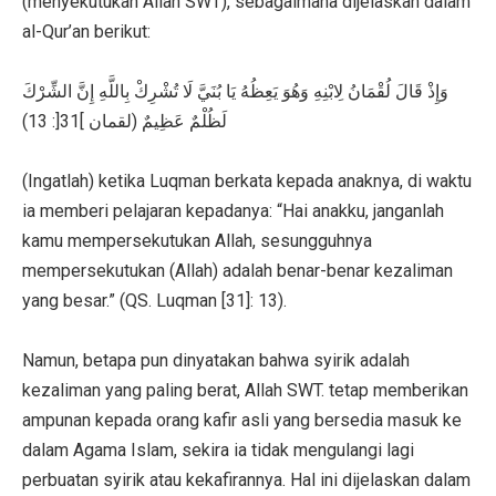
(menyekutukan Allah SWT), sebagaimana dijelaskan dalam
al-Qur’an berikut:
وَإِذْ قَالَ لُقْمَانُ لِابْنِهِ وَهُوَ يَعِظُهُ يَا بُنَيَّ لَا تُشْرِكْ بِاللَّهِ إِنَّ الشِّرْكَ
لَظُلْمٌ عَظِيمٌ (لقمان ]31[: 13)
(Ingatlah) ketika Luqman berkata kepada anaknya, di waktu
ia memberi pelajaran kepadanya: “Hai anakku, janganlah
kamu mempersekutukan Allah, sesungguhnya
mempersekutukan (Allah) adalah benar-benar kezaliman
yang besar.” (QS. Luqman [31]: 13).
Namun, betapa pun dinyatakan bahwa syirik adalah
kezaliman yang paling berat, Allah SWT. tetap memberikan
ampunan kepada orang kafir asli yang bersedia masuk ke
dalam Agama Islam, sekira ia tidak mengulangi lagi
perbuatan syirik atau kekafirannya. Hal ini dijelaskan dalam