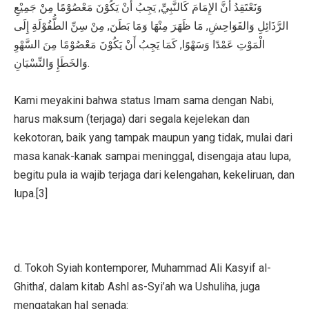
وَنَعْتَقِدُ أَنَّ الإِمَامَ كَالنَّبِيِّ, يَجِبُ أَنْ يَكُوْنَ مَعْصُوْمًا مِنْ جَمِيْعِ
الرَّذَائِلِ وَالفَوَاحِشِ, مَا ظَهَرَ مِنْهَا وَمَا بَطَنَ, مِنْ سِنِّ الطُّفُوْلَةِ إِلَى
الْمَوْتِ عَمْدًا وَسَهْوًا, كَمَا يَجِبُ أَنْ يَكُوْنَ مَعْصُوْمًا مِنَ السَّهْوِ
وَالخَطَإِ وَالنِّسْيَانِ.
Kami meyakini bahwa status Imam sama dengan Nabi,
harus maksum (terjaga) dari segala kejelekan dan
kekotoran, baik yang tampak maupun yang tidak, mulai dari
masa kanak-kanak sampai meninggal, disengaja atau lupa,
begitu pula ia wajib terjaga dari kelengahan, kekeliruan, dan
lupa.[3]
d. Tokoh Syiah kontemporer, Muhammad Ali Kasyif al-
Ghitha’, dalam kitab Ashl as-Syi’ah wa Ushuliha, juga
mengatakan hal senada: