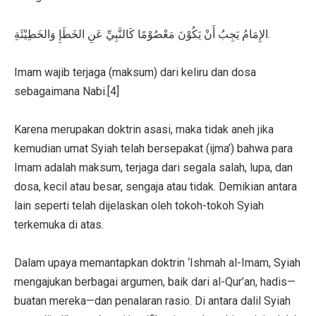
الإِمَامُ يَجِبُ أَنْ يَكُوْنَ مَعْصُوْمًا كَالنَّبِيِّ عَنِ الخَطَإِ وَالخَطِيْئَةِ.
Imam wajib terjaga (maksum) dari keliru dan dosa
sebagaimana Nabi.[4]
Karena merupakan doktrin asasi, maka tidak aneh jika
kemudian umat Syiah telah bersepakat (ijma’) bahwa para
Imam adalah maksum, terjaga dari segala salah, lupa, dan
dosa, kecil atau besar, sengaja atau tidak. Demikian antara
lain seperti telah dijelaskan oleh tokoh-tokoh Syiah
terkemuka di atas.
Dalam upaya memantapkan doktrin ‘Ishmah al-Imam, Syiah
mengajukan berbagai argumen, baik dari al-Qur’an, hadis—
buatan mereka—dan penalaran rasio. Di antara dalil Syiah