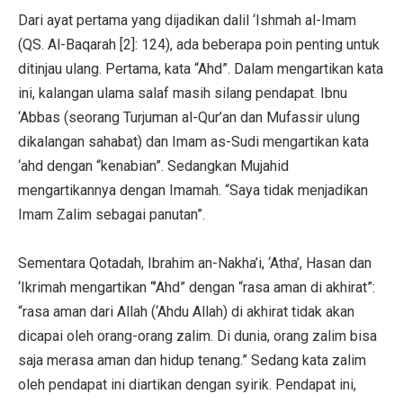
Dari ayat pertama yang dijadikan dalil ‘Ishmah al-Imam
(QS. Al-Baqarah [2]: 124), ada beberapa poin penting untuk
ditinjau ulang. Pertama, kata “Ahd”. Dalam mengartikan kata
ini, kalangan ulama salaf masih silang pendapat. Ibnu
‘Abbas (seorang Turjuman al-Qur’an dan Mufassir ulung
dikalangan sahabat) dan Imam as-Sudi mengartikan kata
‘ahd dengan “kenabian”. Sedangkan Mujahid
mengartikannya dengan Imamah. “Saya tidak menjadikan
Imam Zalim sebagai panutan”.
Sementara Qotadah, Ibrahim an-Nakha’i, ‘Atha’, Hasan dan
‘Ikrimah mengartikan “’Ahd” dengan “rasa aman di akhirat”:
“rasa aman dari Allah (‘Ahdu Allah) di akhirat tidak akan
dicapai oleh orang-orang zalim. Di dunia, orang zalim bisa
saja merasa aman dan hidup tenang.” Sedang kata zalim
oleh pendapat ini diartikan dengan syirik. Pendapat ini,