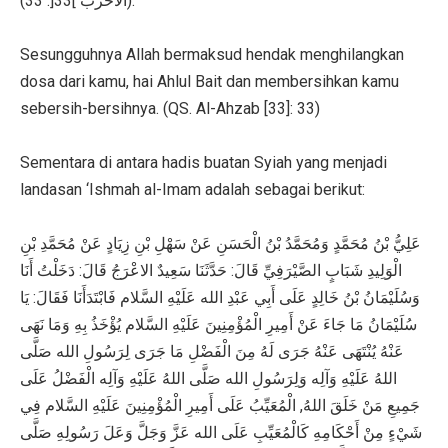
(الأحزب ]33[: 33).
Sesungguhnya Allah bermaksud hendak menghilangkan
dosa dari kamu, hai Ahlul Bait dan membersihkan kamu
sebersih-bersihnya. (QS. Al-Ahzab [33]: 33)
Sementara di antara hadis buatan Syiah yang menjadi
landasan ‘Ishmah al-Imam adalah sebagai berikut:
عَلِيُّ بْنُ مُحَمَّدٍ وَمُحَمَّدُ بْنُ الْحَسَنِ عَنْ سَهْلِ بْنِ زِيَادٍ عَنْ مُحَمَّدِ بْنِ
الْوَلِيدِ شَبَابٍ الصَّيْرَفِيِّ قَالَ: حَدَّثَنَا سَعِيدٌ الاعْرَجُ قَالَ: دَخَلْتُ أَنَا
وَسُلَيْمَانُ بْنُ خَالِدٍ عَلَى أَبِي عَبْدِ الله عَلَيْهِ السَّلام فَابْتَدَأَنَا فَقَالَ: يَا
سُلَيْمَانُ مَا جَاءَ عَنْ أَمِيرِ الْمُؤْمِنِينَ عَلَيْهِ السَّلام يُؤْخَذُ بِهِ وَمَا نَهَى
عَنْهُ يُنْتَهَى عَنْهُ جَرَى لَهُ مِنَ الْفَضْلِ مَا جَرَى لِرَسُولِ الله صَلَّى
اللهُ عَلَيْهِ وَآلِه وَلِرَسُولِ الله صَلَّى اللهُ عَلَيْهِ وَآلِه الْفَضْلُ عَلَى
جَمِيعِ مَنْ خَلَقَ اللهُ, الْمُعَيِّبُ عَلَى أَمِيرِ الْمُؤْمِنِينَ عَلَيْهِ السَّلام فِي
شَيْءٍ مِنْ أَحْكَامِهِ كَالْمُعَيِّبِ عَلَى الله عَزَّ وَجَلَّ وَعَلَ رَسُولِهِ صَلَّى