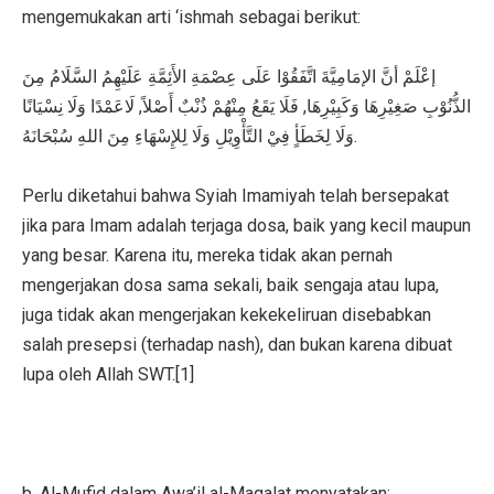
mengemukakan arti ‘ishmah sebagai berikut:
إعْلَمْ أنَّ الإمَامِيَّةَ اتَّفَقُوْا عَلَى عِصْمَةِ الأَئِمَّةِ عَلَيْهِمُ السَّلَامُ مِنَ
الذُّنُوْبِ صَغِيْرِهَا وَكَبِيْرِهَا, فَلَا يَقَعُ مِنْهُمْ ذُنْبٌ أَصْلاً, لَاعَمْدًا وَلَا نِسْيَانًا
وَلَا لِخَطَأٍ فِيْ التَّأْوِيْلِ وَلَا لِلإِسْهَاءِ مِنَ اللهِ سُبْحَانَهُ.
Perlu diketahui bahwa Syiah Imamiyah telah bersepakat
jika para Imam adalah terjaga dosa, baik yang kecil maupun
yang besar. Karena itu, mereka tidak akan pernah
mengerjakan dosa sama sekali, baik sengaja atau lupa,
juga tidak akan mengerjakan kekekeliruan disebabkan
salah presepsi (terhadap nash), dan bukan karena dibuat
lupa oleh Allah SWT.[1]
b. Al-Mufid dalam Awa’il al-Maqalat menyatakan: