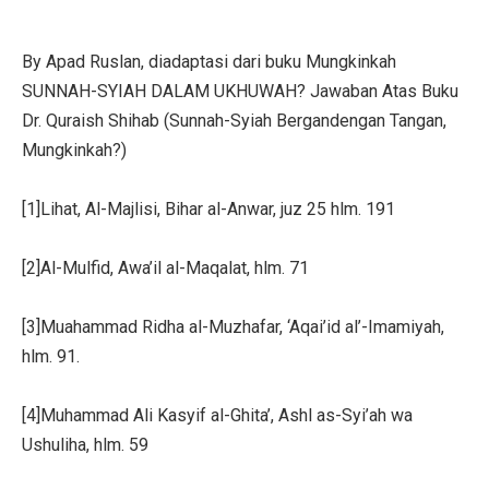
By Apad Ruslan, diadaptasi dari buku Mungkinkah
SUNNAH-SYIAH DALAM UKHUWAH? Jawaban Atas Buku
Dr. Quraish Shihab (Sunnah-Syiah Bergandengan Tangan,
Mungkinkah?)
[1]Lihat, Al-Majlisi, Bihar al-Anwar, juz 25 hlm. 191
[2]Al-Mulfid, Awa’il al-Maqalat, hlm. 71
[3]Muahammad Ridha al-Muzhafar, ‘Aqai’id al’-Imamiyah,
hlm. 91.
[4]Muhammad Ali Kasyif al-Ghita’, Ashl as-Syi’ah wa
Ushuliha, hlm. 59