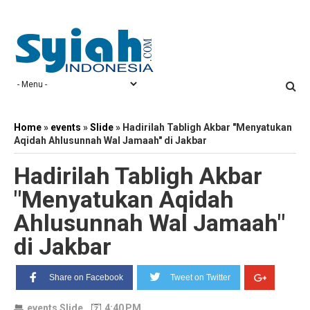
Home
»
events
»
Slide
»
Hadirilah Tabligh Akbar "Menyatukan
Aqidah Ahlusunnah Wal Jamaah" di Jakbar
Hadirilah Tabligh Akbar
"Menyatukan Aqidah
Ahlusunnah Wal Jamaah"
di Jakbar
Share on Facebook
Tweet on Twitter
events
Slide
4:40 PM