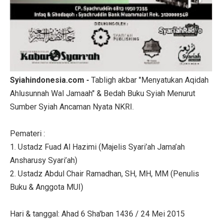
Syiahindonesia.com -
Tabligh akbar "Menyatukan Aqidah
Ahlusunnah Wal Jamaah" & Bedah Buku Syiah Menurut
Sumber Syiah Ancaman Nyata NKRI.
Pemateri :
1. Ustadz Fuad Al Hazimi (Majelis Syari’ah Jama’ah
Ansharusy Syari’ah)
2. Ustadz Abdul Chair Ramadhan, SH, MH, MM (Penulis
Buku & Anggota MUI)
Hari & tanggal: Ahad 6 Sha'ban 1436 / 24 Mei 2015