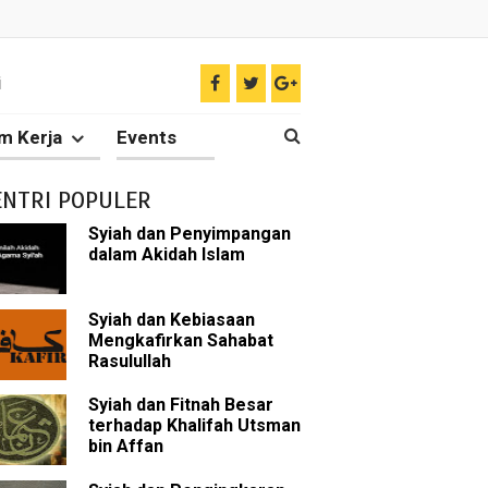
i
g Telah Berjasa dalam Islam
m Kerja
Events
ENTRI POPULER
ir
Syiah dan Penyimpangan
dalam Akidah Islam
tkan Umat Islam
 Keliru
Syiah dan Kebiasaan
Mengkafirkan Sahabat
Rasulullah
il tentang Ahlul Bait
Syiah dan Fitnah Besar
Diakui oleh Islam
terhadap Khalifah Utsman
bin Affan
n Para Sahabat