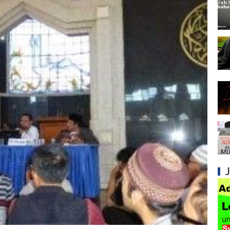
Mengapa Syiah Mengklaim Imam Mereka Memi
Mengapa Syiah Menganggap Semua Sahabat
Syiah dan Kebiasaan Mengkafirkan Sahabat 
Kesalahan Syiah dalam Menyikapi Peran Sah
Syiah dan Pengingkaran terhadap Hadis Sha
Syiah dan Fitnah Besar terhadap Khalifah Ut
Mengapa Syiah Menghalalkan Nikah Mut'ah?
Syiah dan Penyelewengan dalam Pemahaman
Syiah dan Penyimpangan dalam Akidah Islam
Kesalahan Syiah dalam Menyikapi Khalifah A
Syiah dan Kontradiksi dalam Konsep Ma'shu