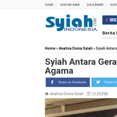
HOME
KONTAK KAMI
DISCLAIMER
KON
BRE
Berita 
Home
»
Analisa Dunia Syiah
»
Syiah Antar
Syiah Antara Gera
Agama
Share on Facebook
Tweet on 
Analisa Dunia Syiah
11:33 PM