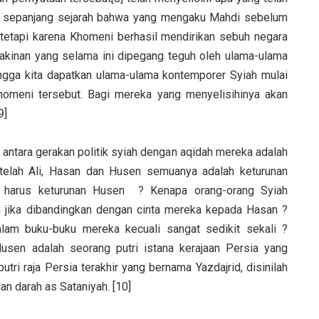
h sepanjang sejarah bahwa yang mengaku Mahdi sebelum
n tetapi karena Khomeni berhasil mendirikan sebuh negara
akinan yang selama ini dipegang teguh oleh ulama-ulama
ingga kita dapatkan ulama-ulama kontemporer Syiah mulai
omeni tersebut. Bagi mereka yang menyelisihinya akan
9]
antara gerakan politik syiah dengan aqidah mereka adalah
telah Ali, Hasan dan Husen semuanya adalah keturunan
a harus keturunan Husen ? Kenapa orang-orang Syiah
n jika dibandingkan dengan cinta mereka kepada Hasan ?
lam buku-buku mereka kecuali sangat sedikit sekali ?
i Husen adalah seorang putri istana kerajaan Persia yang
ri raja Persia terakhir yang bernama Yazdajrid, disinilah
an darah as Sataniyah. [10]