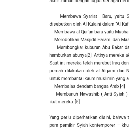
akhir zaman dengan tugas sebagai berik
Membawa Syariat Baru, yaitu Syar
disebutkan oleh Al Kulaini dalam “Al Kafi”
Membawa al Qur’an baru yaitu Mushaf
Merobohkan Masjidil Haram dan Masj
Membongkar kuburan Abu Bakar dan U
hamburkan abunya[2]. Artinya mereka a
Saat ini, mereka telah merebut Iraq 
pernah dilakukan oleh al Alqami dan 
untuk membantai kaum muslimin yang ada
Membalas dendam bangsa Arab [4]
Membunuh Nawashib ( Anti Syiah ) y
ikut mereka. [5]
Yang perlu diperhatikan disini, bahw
para pemikir Syiah kontemporer – kh