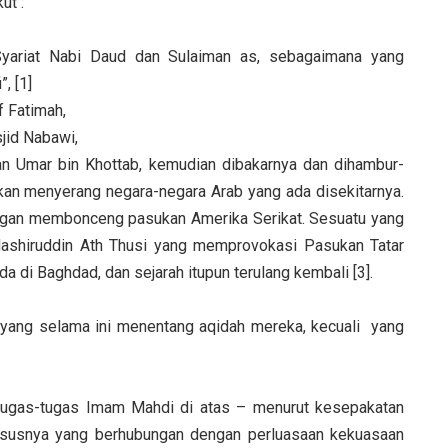
ut :
iat Nabi Daud dan Sulaiman as, sebagaimana yang
, [1]
 Fatimah,
id Nabawi,
mar bin Khottab, kemudian dibakarnya dan dihambur-
kan menyerang negara-negara Arab yang ada disekitarnya.
dengan membonceng pasukan Amerika Serikat. Sesuatu yang
Nashiruddin Ath Thusi yang memprovokasi Pasukan Tatar
 di Baghdad, dan sejarah itupun terulang kembali [3].
ang selama ini menentang aqidah mereka, kecuali yang
a tugas-tugas Imam Mahdi di atas – menurut kesepakatan
ususnya yang berhubungan dengan perluasaan kekuasaan