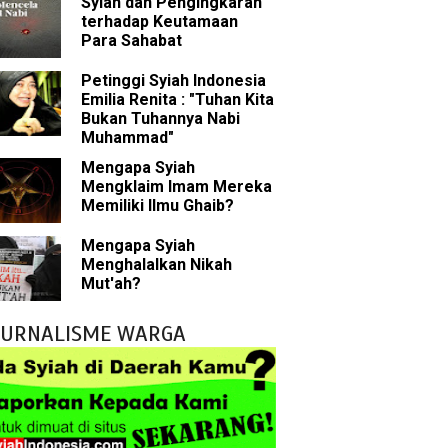
Syiah dan Pengingkaran
liki Ilmu Ghaib?
terhadap Keutamaan
Para Sahabat
 Nabi Pengkhianat?
Petinggi Syiah Indonesia
Emilia Renita : "Tuhan Kita
Rasulullah
Bukan Tuhannya Nabi
Muhammad"
abat Nabi
Mengapa Syiah
Mengklaim Imam Mereka
hih Sunni
Memiliki Ilmu Ghaib?
sman bin Affan
Mengapa Syiah
Menghalalkan Nikah
Mut'ah?
 tentang Khalifah
JURNALISME WARGA
bu Bakar
m