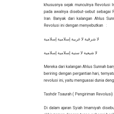
khususnya sejak munculnya Revolusi I
pada awalnya disebut-sebut sebagai Re
Iran. Banyak dari kalangan Ahlus S
Revolusi ini dengan menyebutkan :
لا شرقية لا غربية إسلامية إسلامية
لا شيعية لا سنية إسلامية إسلامية
Mereka dari kalangan Ahlus Sunnah bany
beriring dengan pergantian hari, terny
revolusi ini, yaitu menguasai dunia de
Tashdir Tsaurah ( Pengiriman Revolusi
Di dalam ajaran Syiah Imamiyah diseb