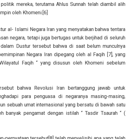
olitik mereka, terutama Ahlus Sunnah telah diambil alih
impin oleh Khomeni.[6]
tur al- Islami Negara Iran yang menyatakan bahwa tentara
san negara, tetapi juga bertugas untuk berjihad di seluruh
i dalam Dustur tersebut bahwa di saat belum munculnya
mimpinan Negara Iran dipegang oleh al Faqih [7], yang
Wilayatul Faqih “ yang disusun oleh Khomeni sebelum
rsebut bahwa Revolusi Iran bertanggung jawab untuk
nghadapi para penguasa di negaranya masing-masing,
 sebuah umat internasional yang bersatu di bawah satu
eh banyak pengamat dengan istilah “ Tasdir Tsaurah “ (
-pernyataan tersebut[8] telah menyelisihi apa yang telah