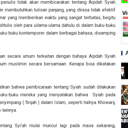
 penulis tidak akan membicarakan tentang Aqidah Syiah
ain membutuhkan tulisan panjang, yang dirasa tidak efektif
ar yang memberikan waktu yang sangat terbatas, begitu
itulis oleh para uilama-ulama dahulu di dalam buku-buku
 buku-buku kontemporer dalam berbagai bahasa, disamping
an secara umum terkaitan dengan bahaya Aqidah Syiah
kaum muslimin secara bersamaan. Kenapa bisa dikatakan
apatkan bahwa pembicaraan tentang Syiah sudah dilakukan
 buku-buku mereka yang menyatakan bahwa Syiah pada
impang ( firqah ) dalam Islam, seperti halnya Khowarij,
-lainnya.
ntang Syi’ah mulai muncul lagi pada masa sekarang,